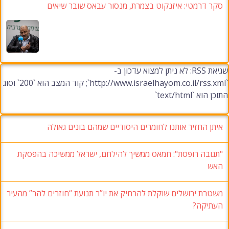
סקר דרמטי: איזנקוט בצמרת, מנסור עבאס שובר שיאים
שגיאת RSS: לא ניתן למצוא עדכון ב-
`http://www.israelhayom.co.il/rss.xml`; קוד המצב הוא `200` וסוג
התוכן הוא `text/html`
איתן החזיר אותנו לחומרים היסודיים שמהם בונים גאולה
"תגובה רופסת": חמאס ממשיך להילחם, ישראל ממשיכה בהפסקת
האש
משטרת ירושלים שוקלת להרחיק את יו”ר תנועת “חוזרים להר” מהעיר
העתיקה?