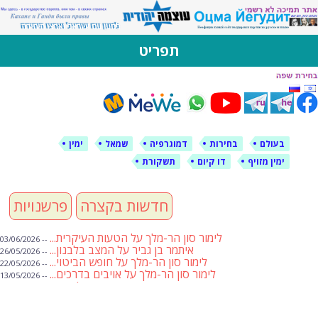
לימין עוצמה יהודית
אתר תמיכה ברוסית ובעברית
תפריט
דילוג
לתוכן
בעולם
בחירות
דמוגרפיה
שמאל
ימין
ימין מזויף
דו קיום
תשקורת
חדשות בקצרה
פרשנויות
לימור סון הר-מלך על הטעות העיקרית...
-- 03/06/2026
איתמר בן גביר על המצב בלבנון...
-- 26/05/2026
לימור סון הר-מלך על חופש הביטוי...
-- 22/05/2026
לימור סון הר-מלך על אויבים בדרכים...
-- 13/05/2026
שבועת אמונים לדעאש
-- 01/05/2026
מיכאל בן ארי על פרשת הת...
-- 01/05/2026
מיכאל בן ארי על פרשות שבוע ...
-- 24/04/2026