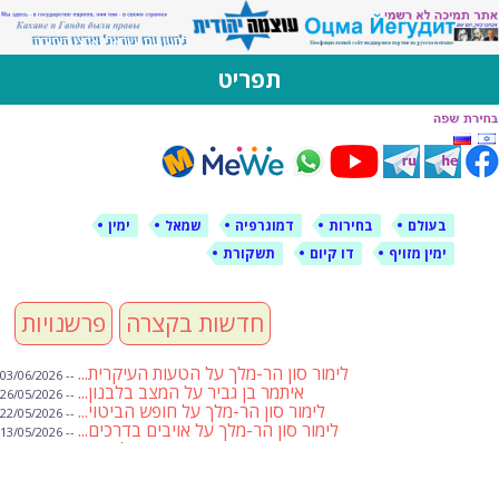
לימין עוצמה יהודית
אתר תמיכה ברוסית ובעברית
תפריט
דילוג
לתוכן
בעולם
בחירות
דמוגרפיה
שמאל
ימין
ימין מזויף
דו קיום
תשקורת
חדשות בקצרה
פרשנויות
לימור סון הר-מלך על הטעות העיקרית...
-- 03/06/2026
איתמר בן גביר על המצב בלבנון...
-- 26/05/2026
לימור סון הר-מלך על חופש הביטוי...
-- 22/05/2026
לימור סון הר-מלך על אויבים בדרכים...
-- 13/05/2026
שבועת אמונים לדעאש
-- 01/05/2026
מיכאל בן ארי על פרשת הת...
-- 01/05/2026
מיכאל בן ארי על פרשות שבוע ...
-- 24/04/2026