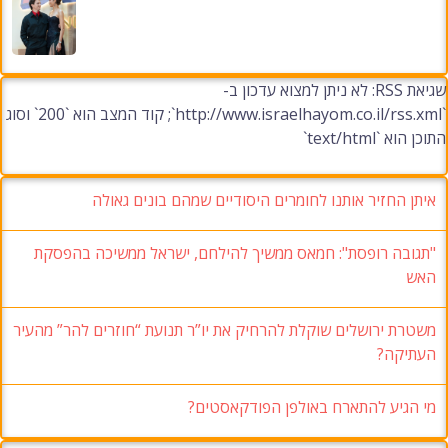
שגיאת RSS: לא ניתן למצוא עדכון ב-
`http://www.israelhayom.co.il/rss.xml`; קוד המצב הוא `200` וסוג
התוכן הוא `text/html`
איתן החזיר אותנו לחומרים היסודיים שמהם בונים גאולה
"תגובה רופסת": חמאס ממשיך להילחם, ישראל ממשיכה בהפסקת
האש
משטרת ירושלים שוקלת להרחיק את יו”ר תנועת “חוזרים להר” מהעיר
העתיקה?
מי הגיע להתארח באולפן הפודקאסטים?