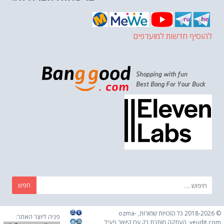
להוסיף חדשות למועדפים
חפש:
© 2018-2026 כֹּל הַזְכוּיוֹת שְׁמוּרוֹת, ozma-
פניה ליוצר האתר:
yeudit.com, העתקה מותרת רק עם קישור פעיל