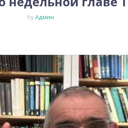
о недельной главе 
by
Админ