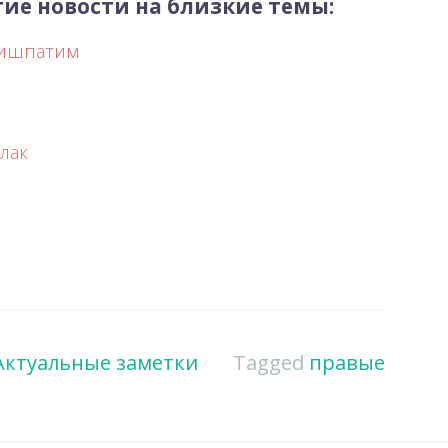
ие новости на близкие темы:
Мишпатим
лак
Актуальные заметки
Tagged
правые