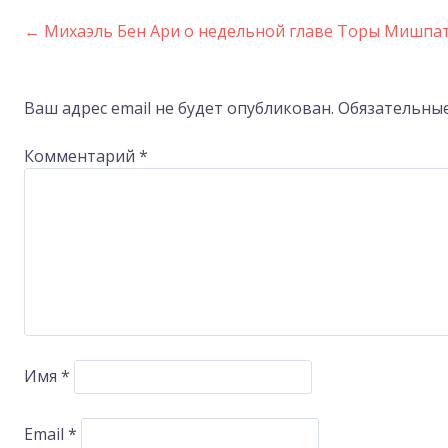
←
Михаэль Бен Ари о недельной главе Торы Мишпа
Post
navigation
Ваш адрес email не будет опубликован.
Обязательны
Комментарий
*
Имя
*
Email
*