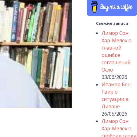
Свежие записи
Лимор Сон
Хар-Мелех о
главной
ошибке
соглашений
Осло
03/06/2026
Итамар Бен-
Гвир о
ситуации в
Ливане
26/05/2026
Лимор Сон
Хар-Мелех о
свободе слова