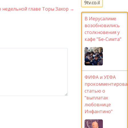
9tv.co.il
о недельной главе Торы Захор
→
В Иерусалиме
возобновились
столкновения у
кафе "Бе-Симта"
ФИФА и УЕФА
прокомментирова
статью о
"выплатах
любовнице
Инфантино"