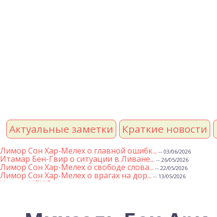
Актуальные заметки
Краткие новости
Лимор Сон Хар-Мелех о главной ошибк...
-- 03/06/2026
Итамар Бен-Гвир о ситуации в Ливане...
-- 26/05/2026
Лимор Сон Хар-Мелех о свободе слова...
-- 22/05/2026
Лимор Сон Хар-Мелех о врагах на дор...
-- 13/05/2026
Клятва ИГИЛ
-- 01/05/2026
Михаэль Бен Ари о недельной главе Т...
-- 01/05/2026
Михаэль Бен Ари о недельных главах ...
-- 24/04/2026
Лимор Сон Хар-Мелех о принятом по е...
-- 19/04/2026
Михаэль Бен Ари о недельной главе Т...