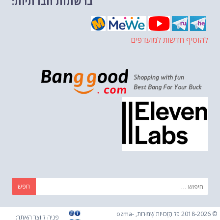
ברשתות חברתיות:
להוסיף חדשות למועדפים
חפש:
© 2018-2026 כֹּל הַזְכוּיוֹת שְׁמוּרוֹת, ozma-
פניה ליוצר האתר: