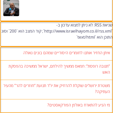
שגיאת RSS: לא ניתן למצוא עדכון ב-
`http://www.israelhayom.co.il/rss.xml`; קוד המצב הוא `200` וסוג
התוכן הוא `text/html`
איתן החזיר אותנו לחומרים היסודיים שמהם בונים גאולה
"תגובה רופסת": חמאס ממשיך להילחם, ישראל ממשיכה בהפסקת
האש
משטרת ירושלים שוקלת להרחיק את יו”ר תנועת “חוזרים להר” מהעיר
העתיקה?
מי הגיע להתארח באולפן הפודקאסטים?