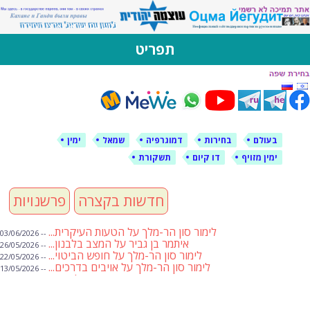
לימין עוצמה יהודית
אתר תמיכה ברוסית ובעברית
תפריט
דילוג
לתוכן
בעולם
בחירות
דמוגרפיה
שמאל
ימין
ימין מזויף
דו קיום
תשקורת
חדשות בקצרה
פרשנויות
לימור סון הר-מלך על הטעות העיקרית...
-- 03/06/2026
איתמר בן גביר על המצב בלבנון...
-- 26/05/2026
לימור סון הר-מלך על חופש הביטוי...
-- 22/05/2026
לימור סון הר-מלך על אויבים בדרכים...
-- 13/05/2026
שבועת אמונים לדעאש
-- 01/05/2026
מיכאל בן ארי על פרשת הת...
-- 01/05/2026
מיכאל בן ארי על פרשות שבוע ...
-- 24/04/2026