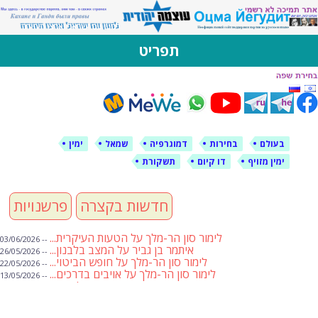
לימין עוצמה יהודית
אתר תמיכה ברוסית ובעברית
תפריט
דילוג
לתוכן
בעולם
בחירות
דמוגרפיה
שמאל
ימין
ימין מזויף
דו קיום
תשקורת
חדשות בקצרה
פרשנויות
לימור סון הר-מלך על הטעות העיקרית...
-- 03/06/2026
איתמר בן גביר על המצב בלבנון...
-- 26/05/2026
לימור סון הר-מלך על חופש הביטוי...
-- 22/05/2026
לימור סון הר-מלך על אויבים בדרכים...
-- 13/05/2026
שבועת אמונים לדעאש
-- 01/05/2026
מיכאל בן ארי על פרשת הת...
-- 01/05/2026
מיכאל בן ארי על פרשות שבוע ...
-- 24/04/2026