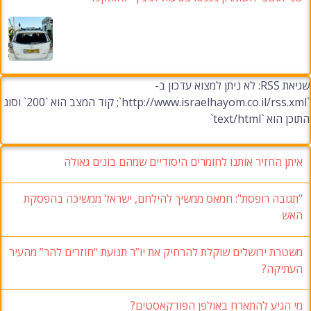
שגיאת RSS: לא ניתן למצוא עדכון ב-
`http://www.israelhayom.co.il/rss.xml`; קוד המצב הוא `200` וסוג
התוכן הוא `text/html`
איתן החזיר אותנו לחומרים היסודיים שמהם בונים גאולה
"תגובה רופסת": חמאס ממשיך להילחם, ישראל ממשיכה בהפסקת
האש
משטרת ירושלים שוקלת להרחיק את יו”ר תנועת “חוזרים להר” מהעיר
העתיקה?
מי הגיע להתארח באולפן הפודקאסטים?