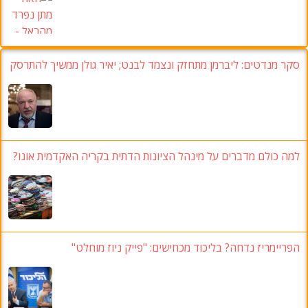
סקר מנדטים:
ליברמן מתחזק ונצמד לבנט
;
יאיר גולן ממשיך להתרסק
למה כולם מדברים על מינהל הציונות הדתית בקריה האקדמית אונו
?
הפריימריז נדחה
? בליכוד מכחישים: "פייק ניוז מוחלט"