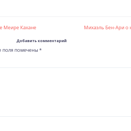
не Меире Кахане
Михаэль Бен-Ари о
Добавить комментарий
е поля помечены
*