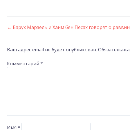
←
Барух Марзель и Хаим бен Песах говорят о равви
Post
navigation
Ваш адрес email не будет опубликован.
Обязательны
Комментарий
*
Имя
*