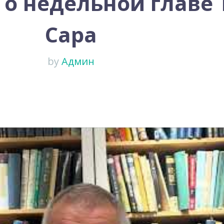
 о недельной главе
Сара
by
Админ