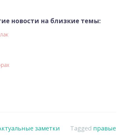
ие новости на близкие темы:
лак
орах
Актуальные заметки
Tagged
правые