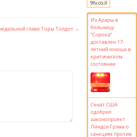
9tv.co.il
Из Арары в
больницу
 недельной главе Торы Толдот
→
"Сорока"
доставлен 17-
летний юноша в
критическом
состоянии
Сенат США
одобрил
законопроект
Линдси Грэма о
санкциях против