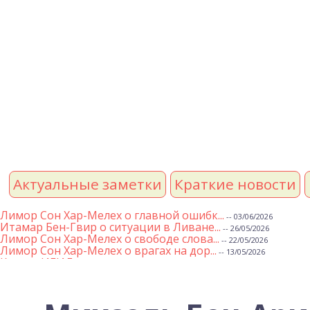
Актуальные заметки
Краткие новости
Лимор Сон Хар-Мелех о главной ошибк...
-- 03/06/2026
Итамар Бен-Гвир о ситуации в Ливане...
-- 26/05/2026
Лимор Сон Хар-Мелех о свободе слова...
-- 22/05/2026
Лимор Сон Хар-Мелех о врагах на дор...
-- 13/05/2026
Клятва ИГИЛ
-- 01/05/2026
Михаэль Бен Ари о недельной главе Т...
-- 01/05/2026
Михаэль Бен Ари о недельных главах ...
-- 24/04/2026
Лимор Сон Хар-Мелех о принятом по е...
-- 19/04/2026
Михаэль Бен Ари о недельной главе Т...