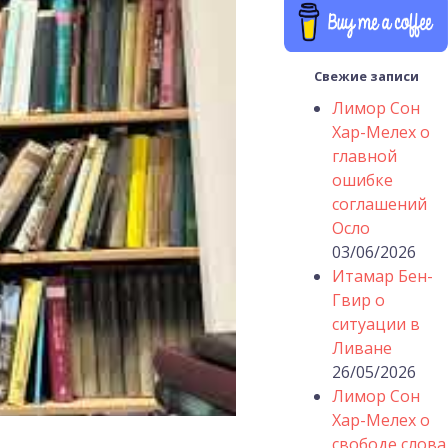
Свежие записи
Лимор Сон
Хар-Мелех о
главной
ошибке
соглашений
Осло
03/06/2026
Итамар Бен-
Гвир о
ситуации в
Ливане
26/05/2026
Лимор Сон
Хар-Мелех о
свободе слова