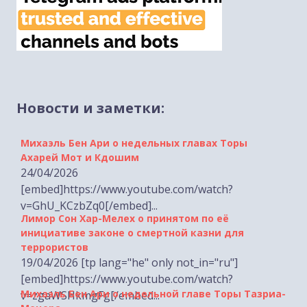
Новости и заметки:
Михаэль Бен Ари о недельных главах Торы
Ахарей Мот и Кдошим
24/04/2026
[embed]https://www.youtube.com/watch?
v=GhU_KCzbZq0[/embed]...
Лимор Сон Хар-Мелех о принятом по её
инициативе законе о смертной казни для
террористов
19/04/2026 [tp lang="he" only not_in="ru"]
[embed]https://www.youtube.com/watch?
Михаэль Бен Ари о недельной главе Торы Тазриа-
v=zgaWSHkmgFg[/embed...
Мецора
17/04/2026