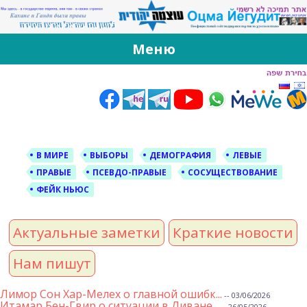
За Оцма Йегудит
עוצמה יהודית ברוסית ובעברית
Меню
Skip
to
content
В МИРЕ
ВЫБОРЫ
ДЕМОГРАФИЯ
ЛЕВЫЕ
ПРАВЫЕ
ПСЕВДО-ПРАВЫЕ
СОСУЩЕСТВОВАНИЕ
ФЕЙК НЬЮС
Актуальные заметки
Краткие новости
Нам пишут
Лимор Сон Хар-Мелех о главной ошибк...
-- 03/06/2026
Итамар Бен-Гвир о ситуации в Ливане...
-- 26/05/2026