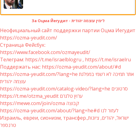
За Оцма Йегудит - לימין עוצמה יהודית
Неофициальный сайт поддержки партии Оцма Иегудит
https://ozma-yeudit.com/
Страница Фейсбук:
https://www.facebook.com/ozmayeudit/
Телеграм: https://t.me/israelblogru , https://t.me/israelru
Поддержать нас: https://ozma-yeudit.com/about/#d
https://ozma-yeudit.com/?lang=he אתר תמיכה לא רשמי במפלגת
עוצמה יהודית
https://ozma-yeudit.com/catalog-video/?lang=he סרטונים
https://t.me/otzma_yeudit ערוץ טלגרם
https://mewe.com/join/ozma קבוצה
https://ozma-yeudit.com/about/?lang=he#d לעזור לנו
Израиль, евреи, сионизм, трансфер.ישראל, יהודים, ציונות,
טרנספר