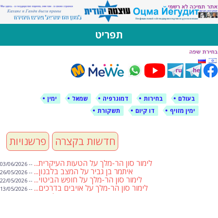
לימין עוצמה יהודית
אתר תמיכה ברוסית ובעברית
תפריט
דילוג
לתוכן
בעולם
בחירות
דמוגרפיה
שמאל
ימין
ימין מזויף
דו קיום
תשקורת
חדשות בקצרה
פרשנויות
לימור סון הר-מלך על הטעות העיקרית...
-- 03/06/2026
איתמר בן גביר על המצב בלבנון...
-- 26/05/2026
לימור סון הר-מלך על חופש הביטוי...
-- 22/05/2026
לימור סון הר-מלך על אויבים בדרכים...
-- 13/05/2026
שבועת אמונים לדעאש
-- 01/05/2026
מיכאל בן ארי על פרשת הת...
-- 01/05/2026
מיכאל בן ארי על פרשות שבוע ...
-- 24/04/2026