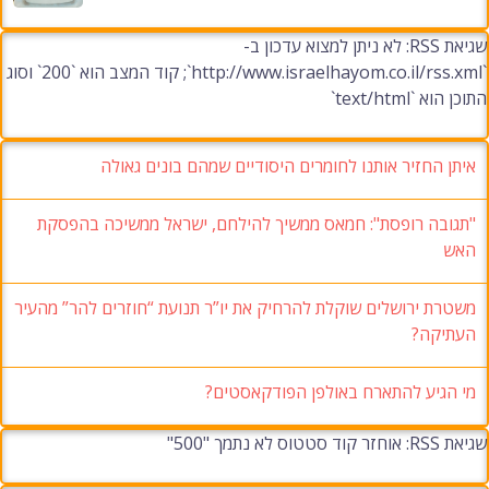
שגיאת RSS: לא ניתן למצוא עדכון ב-
`http://www.israelhayom.co.il/rss.xml`; קוד המצב הוא `200` וסוג
התוכן הוא `text/html`
איתן החזיר אותנו לחומרים היסודיים שמהם בונים גאולה
"תגובה רופסת": חמאס ממשיך להילחם, ישראל ממשיכה בהפסקת
האש
משטרת ירושלים שוקלת להרחיק את יו”ר תנועת “חוזרים להר” מהעיר
העתיקה?
מי הגיע להתארח באולפן הפודקאסטים?
שגיאת RSS: אוחזר קוד סטטוס לא נתמך "500"