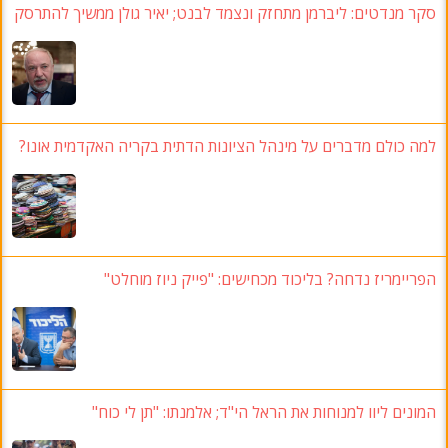
סקר מנדטים: ליברמן מתחזק ונצמד לבנט; יאיר גולן ממשיך להתרסק
למה כולם מדברים על מינהל הציונות הדתית בקריה האקדמית אונו?
הפריימריז נדחה? בליכוד מכחישים: "פייק ניוז מוחלט"
המונים ליוו למנוחות את הראל הי"ד; אלמנתו: "תן לי כוח"