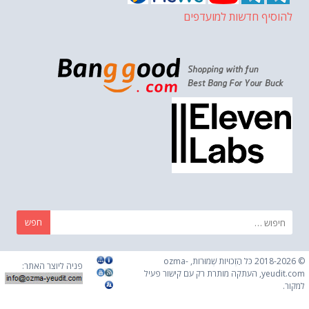
להוסיף חדשות למועדפים
חפש:
© 2018-2026 כֹּל הַזְכוּיוֹת שְׁמוּרוֹת, ozma-
פניה ליוצר האתר:
yeudit.com, העתקה מותרת רק עם קישור פעיל
למקור.