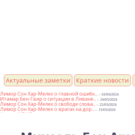
Актуальные заметки
Краткие новости
Лимор Сон Хар-Мелех о главной ошибк...
-- 03/06/2026
Итамар Бен-Гвир о ситуации в Ливане...
-- 26/05/2026
Лимор Сон Хар-Мелех о свободе слова...
-- 22/05/2026
Лимор Сон Хар-Мелех о врагах на дор...
-- 13/05/2026
Клятва ИГИЛ
-- 01/05/2026
Михаэль Бен Ари о недельной главе Т...
-- 01/05/2026
Михаэль Бен Ари о недельных главах ...
-- 24/04/2026
Лимор Сон Хар-Мелех о принятом по е...
-- 19/04/2026
Михаэль Бен Ари о недельной главе Т...