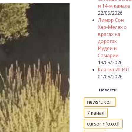
и 14-м канале
22/05/2026
Лимор Сон
Хар-Мелех о
врагах на
дорогах
Иудеи и
Самарии
13/05/2026
Клятва ИГИЛ
01/05/2026
Новости
newsru.co.il
7 канал
cursorinfo.co.il