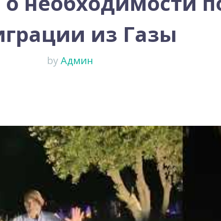
и о необходимости 
играции из Газы
by
Админ