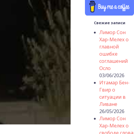
Свежие записи
Лимор Сон
Хар-Мелех о
главной
ошибке
соглашений
Осло
03/06/2026
Итамар Бен-
Гвир о
ситуации в
Ливане
26/05/2026
Лимор Сон
Хар-Мелех о
свободе слова