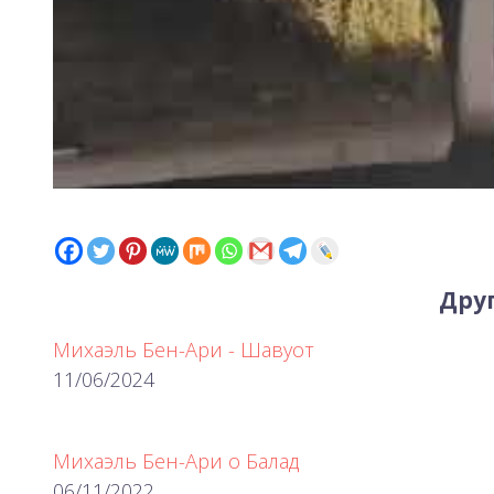
Друг
Михаэль Бен-Ари - Шавуот
11/06/2024
Михаэль Бен-Ари о Балад
06/11/2022