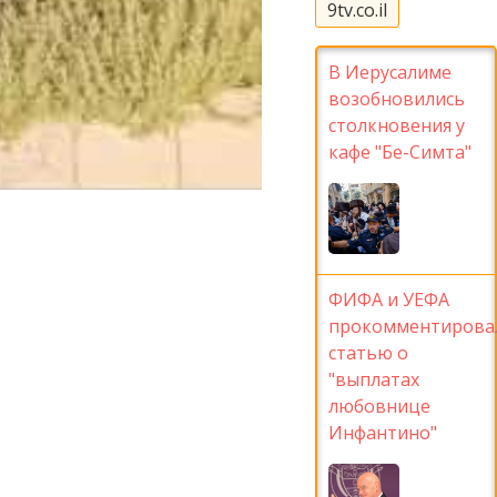
9tv.co.il
В Иерусалиме
возобновились
столкновения у
кафе "Бе-Симта"
ФИФА и УЕФА
прокомментирова
статью о
"выплатах
любовнице
Инфантино"