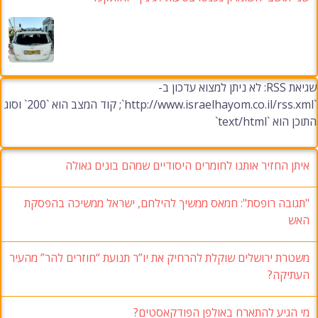
שגיאת RSS: לא ניתן למצוא עדכון ב-
`http://www.israelhayom.co.il/rss.xml`; קוד המצב הוא `200` וסוג
התוכן הוא `text/html`
איתן החזיר אותנו לחומרים היסודיים שמהם בונים גאולה
"תגובה רופסת": חמאס ממשיך להילחם, ישראל ממשיכה בהפסקת
האש
משטרת ירושלים שוקלת להרחיק את יו”ר תנועת “חוזרים להר” מהעיר
העתיקה?
מי הגיע להתארח באולפן הפודקאסטים?