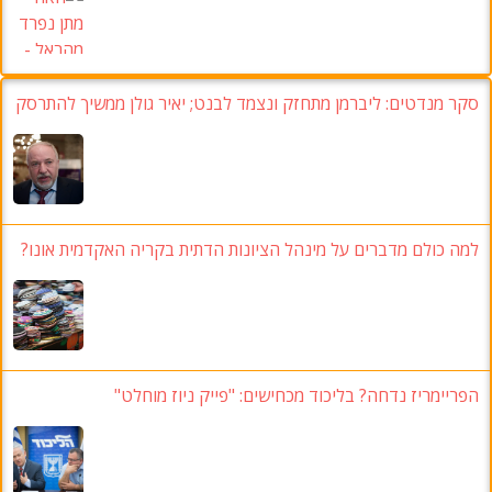
סקר מנדטים:
ליברמן מתחזק ונצמד לבנט
;
יאיר גולן ממשיך להתרסק
למה כולם מדברים על מינהל הציונות הדתית בקריה האקדמית אונו
?
הפריימריז נדחה
? בליכוד מכחישים: "פייק ניוז מוחלט"