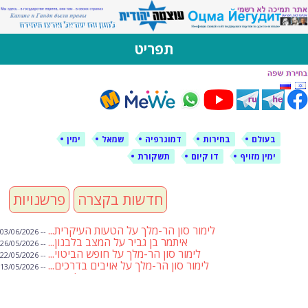
לימין עוצמה יהודית
אתר תמיכה ברוסית ובעברית
תפריט
דילוג
לתוכן
בעולם
בחירות
דמוגרפיה
שמאל
ימין
ימין מזויף
דו קיום
תשקורת
חדשות בקצרה
פרשנויות
לימור סון הר-מלך על הטעות העיקרית...
-- 03/06/2026
איתמר בן גביר על המצב בלבנון...
-- 26/05/2026
לימור סון הר-מלך על חופש הביטוי...
-- 22/05/2026
לימור סון הר-מלך על אויבים בדרכים...
-- 13/05/2026
שבועת אמונים לדעאש
-- 01/05/2026
מיכאל בן ארי על פרשת הת...
-- 01/05/2026
מיכאל בן ארי על פרשות שבוע ...
-- 24/04/2026