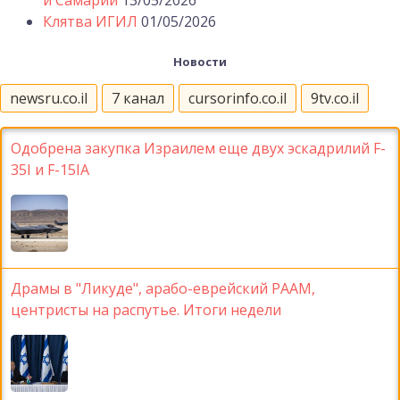
Клятва ИГИЛ
01/05/2026
Новости
newsru.co.il
7 канал
cursorinfo.co.il
9tv.co.il
Одобрена закупка Израилем еще двух эскадрилий F-
35I и F-15IA
Драмы в "Ликуде", арабо-еврейский РААМ,
центристы на распутье. Итоги недели