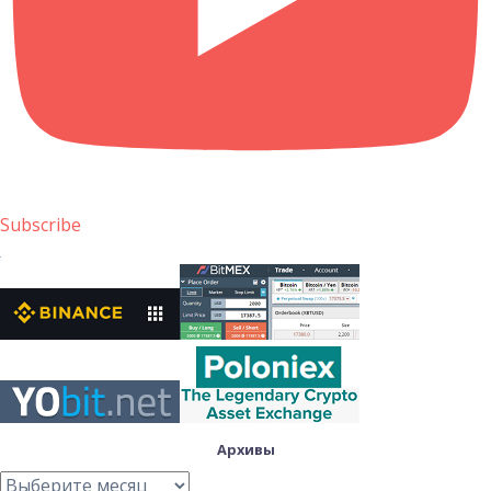
Subscribe
Архивы
Архивы