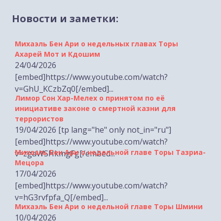
Новости и заметки:
Михаэль Бен Ари о недельных главах Торы
Ахарей Мот и Кдошим
24/04/2026
[embed]https://www.youtube.com/watch?
v=GhU_KCzbZq0[/embed]...
Лимор Сон Хар-Мелех о принятом по её
инициативе законе о смертной казни для
террористов
19/04/2026 [tp lang="he" only not_in="ru"]
[embed]https://www.youtube.com/watch?
Михаэль Бен Ари о недельной главе Торы Тазриа-
v=zgaWSHkmgFg[/embed...
Мецора
17/04/2026
[embed]https://www.youtube.com/watch?
v=hG3rvfpfa_Q[/embed]...
Михаэль Бен Ари о недельной главе Торы Шмини
10/04/2026
[embed]https://www.youtube.com/watch?