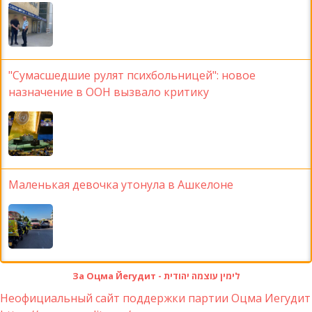
"Сумасшедшие рулят психбольницей": новое
назначение в ООН вызвало критику
Маленькая девочка утонула в Ашкелоне
За Оцма Йегудит - לימין עוצמה יהודית
Неофициальный сайт поддержки партии Оцма Иегудит