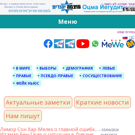
За Оцма Йегудит
עוצמה יהודית ברוסית ובעברית
Меню
Skip
to
content
В МИРЕ
ВЫБОРЫ
ДЕМОГРАФИЯ
ЛЕВЫЕ
ПРАВЫЕ
ПСЕВДО-ПРАВЫЕ
СОСУЩЕСТВОВАНИЕ
ФЕЙК НЬЮС
Актуальные заметки
Краткие новости
Нам пишут
Лимор Сон Хар-Мелех о главной ошибк...
-- 03/06/2026
Итамар Бен-Гвир о ситуации в Ливане...
-- 26/05/2026