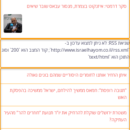
סקר דרמטי: איזנקוט בצמרת, מנסור עבאס שובר שיאים
שגיאת RSS: לא ניתן למצוא עדכון ב-
`http://www.israelhayom.co.il/rss.xml`; קוד המצב הוא `200` וסוג
התוכן הוא `text/html`
איתן החזיר אותנו לחומרים היסודיים שמהם בונים גאולה
"תגובה רופסת": חמאס ממשיך להילחם, ישראל ממשיכה בהפסקת
האש
משטרת ירושלים שוקלת להרחיק את יו”ר תנועת “חוזרים להר” מהעיר
העתיקה?