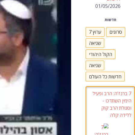
01/05/2026
חדשות
סרוגים
ערוץ 7
שגיאה
הקול היהודי
שגיאה
חדשות כל העולם
7
ברנז'ה
:
הרב ופעיל
הימין השתדכו
-
וסגולת הרב קוק
ללידה קלה