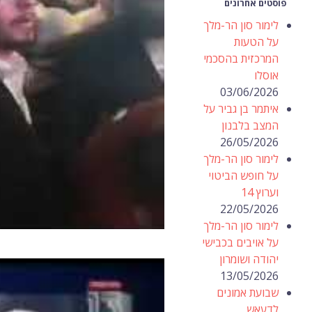
פוסטים אחרונים
לימור סון הר-מלך
על הטעות
המרכזית בהסכמי
אוסלו
03/06/2026
איתמר בן גביר על
המצב בלבנון
26/05/2026
לימור סון הר-מלך
על חופש הביטוי
וערוץ 14
22/05/2026
לימור סון הר-מלך
על אויבים בכבישי
יהודה ושומרון
13/05/2026
שבועת אמונים
לדעאש