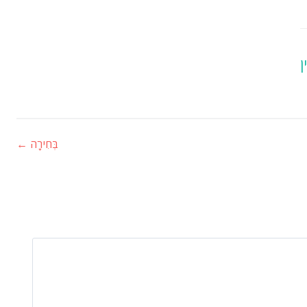
ן
בְּחִירָה
←