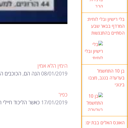
בלי רישיון ובלי לוחית
:
המרדף בבאר שבע
הסתיים בהתנגשות
הימין הלא אמין
בן 10
התחשמל
08/01/2019 הנה הם, הכוכבים החדשים של מפלגות "הימין" החדשות של בנט ופייגלין.
בערערה בנגב
, מצבו
בינוני
כפיר
17/01/2019 כאשר הליכוד חיילי הממשלה של חטיבת כפיר בכלא לא טיפול עדין מספיק…
האונס האלים בבת ים
: