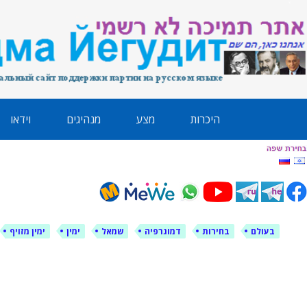
לימין עוצמה י
אתר תמיכה ברוסית ובעברית
ילוג
היכרות
מצע
מנהיגים
וידאו
תוכן
בעולם
בחירות
דמוגרפיה
שמאל
ימין
ימין מזויף