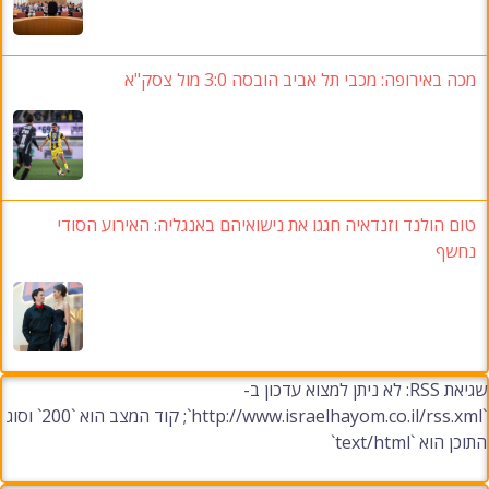
מכה באירופה: מכבי תל אביב הובסה 3:0 מול צסק"א
טום הולנד וזנדאיה חגגו את נישואיהם באנגליה: האירוע הסודי
נחשף
שגיאת RSS: לא ניתן למצוא עדכון ב-
`http://www.israelhayom.co.il/rss.xml`; קוד המצב הוא `200` וסוג
התוכן הוא `text/html`