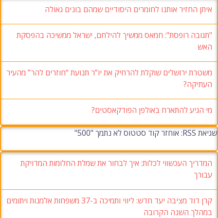
איתן החזיר אותנו לחומרים היסודיים שמהם בונים גאולה
"תגובה רופסת": חמאס ממשיך להילחם, ישראל ממשיכה בהפסקת
האש
משטרת ירושלים שוקלת להרחיק את יו”ר תנועת “חוזרים להר” מהעיר
העתיקה?
מי הגיע להתארח באולפן הפודקאסטים?
שגיאת RSS: אוחזר קוד סטטוס לא נתמך "500"
המדריך העכשווי לכלות: איך לבחור את שמלת החלומות המדויקת
עבורך
קרן דוד מציבה יעד חדש: ליווי ותמיכה ב-37 משפחות אלמנות ויתומים
במהלך השנה הקרובה