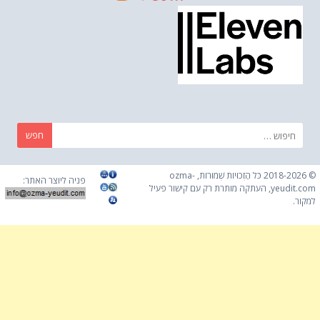
חפש:
© 2018-2026 כֹּל הַזְכוּיוֹת שְׁמוּרוֹת, ozma-
פניה ליוצר האתר:
yeudit.com, העתקה מותרת רק עם קישור פעיל
למקור.