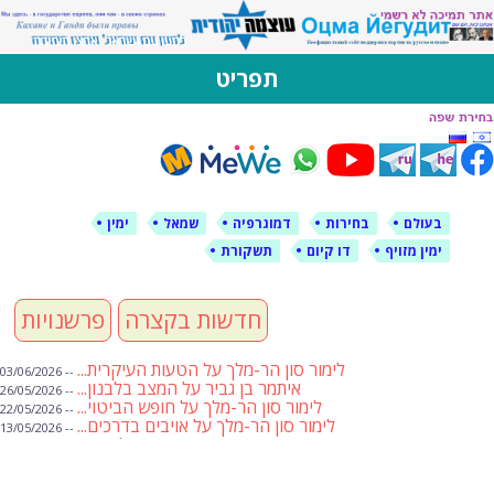
לימין עוצמה יהודית
אתר תמיכה ברוסית ובעברית
תפריט
דילוג
לתוכן
בעולם
בחירות
דמוגרפיה
שמאל
ימין
ימין מזויף
דו קיום
תשקורת
חדשות בקצרה
פרשנויות
לימור סון הר-מלך על הטעות העיקרית...
-- 03/06/2026
איתמר בן גביר על המצב בלבנון...
-- 26/05/2026
לימור סון הר-מלך על חופש הביטוי...
-- 22/05/2026
לימור סון הר-מלך על אויבים בדרכים...
-- 13/05/2026
שבועת אמונים לדעאש
-- 01/05/2026
מיכאל בן ארי על פרשת הת...
-- 01/05/2026
מיכאל בן ארי על פרשות שבוע ...
-- 24/04/2026