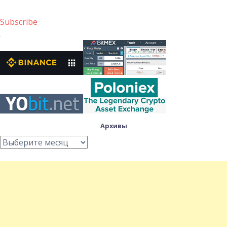
Subscribe
Архивы
Архивы