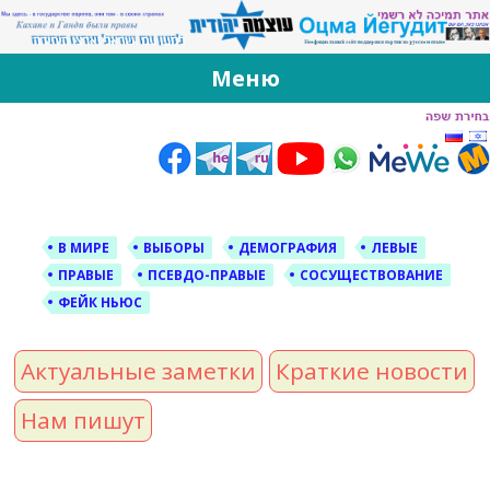
За Оцма Йегудит
עוצמה יהודית ברוסית ובעברית
Меню
Skip
to
content
В МИРЕ
ВЫБОРЫ
ДЕМОГРАФИЯ
ЛЕВЫЕ
ПРАВЫЕ
ПСЕВДО-ПРАВЫЕ
СОСУЩЕСТВОВАНИЕ
ФЕЙК НЬЮС
Актуальные заметки
Краткие новости
Нам пишут