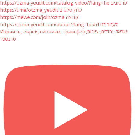
https://ozma-yeudit.com/catalog-video/?lang=he סרטונים
https://t.me/otzma_yeudit ערוץ טלגרם
https://mewe.com/join/ozma קבוצה
https://ozma-yeudit.com/about/?lang=he#d לעזור לנו
Израиль, евреи, сионизм, трансфер.ישראל, יהודים, ציונות,
טרנספר