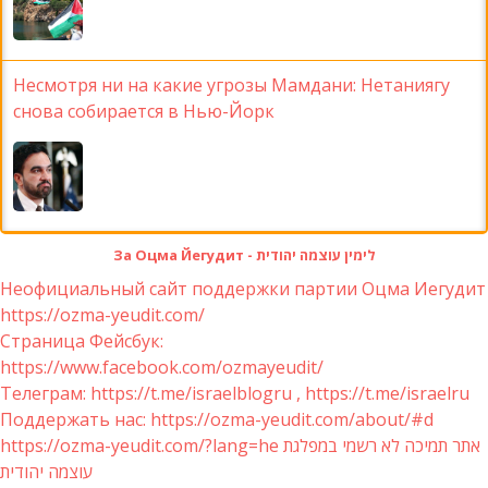
Несмотря ни на какие угрозы Мамдани: Нетаниягу
снова собирается в Нью-Йорк
За Оцма Йегудит - לימין עוצמה יהודית
Неофициальный сайт поддержки партии Оцма Иегудит
https://ozma-yeudit.com/
Страница Фейсбук:
https://www.facebook.com/ozmayeudit/
Телеграм: https://t.me/israelblogru , https://t.me/israelru
Поддержать нас: https://ozma-yeudit.com/about/#d
https://ozma-yeudit.com/?lang=he אתר תמיכה לא רשמי במפלגת
עוצמה יהודית