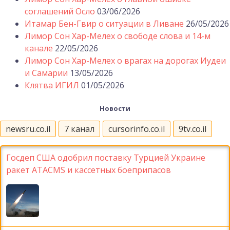
соглашений Осло
03/06/2026
Итамар Бен-Гвир о ситуации в Ливане
26/05/2026
Лимор Сон Хар-Мелех о свободе слова и 14-м
канале
22/05/2026
Лимор Сон Хар-Мелех о врагах на дорогах Иудеи
и Самарии
13/05/2026
Клятва ИГИЛ
01/05/2026
Новости
newsru.co.il
7 канал
cursorinfo.co.il
9tv.co.il
Госдеп США одобрил поставку Турцией Украине
ракет ATACMS и кассетных боеприпасов