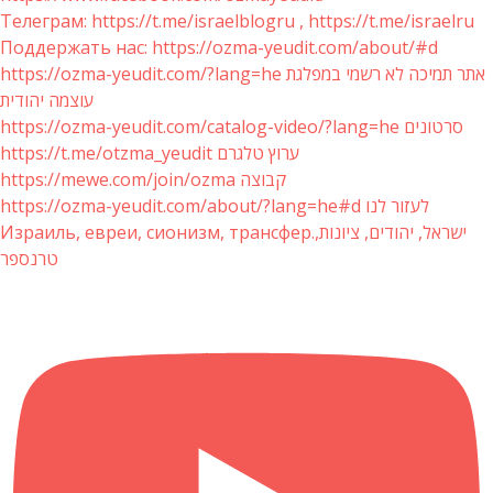
Телеграм: https://t.me/israelblogru , https://t.me/israelru
Поддержать нас: https://ozma-yeudit.com/about/#d
https://ozma-yeudit.com/?lang=he אתר תמיכה לא רשמי במפלגת
עוצמה יהודית
https://ozma-yeudit.com/catalog-video/?lang=he סרטונים
https://t.me/otzma_yeudit ערוץ טלגרם
https://mewe.com/join/ozma קבוצה
https://ozma-yeudit.com/about/?lang=he#d לעזור לנו
Израиль, евреи, сионизм, трансфер.ישראל, יהודים, ציונות,
טרנספר