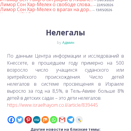
Лимор Сон Хар-Мелех о свободе слова...
-- 22/05/2026
Лимор Сон Хар-Мелех о врагах на дор...
-- 13/05/2026
Клятва ИГИЛ
-- 01/05/2026
Михаэль Бен Ари о недельной главе Т...
-- 01/05/2026
Михаэль Бен Ари о недельных главах ...
-- 24/04/2026
Лимор Сон Хар-Мелех о принятом по е...
Нелегалы
-- 19/04/2026
Михаэль Бен Ари о недельной главе Т...
-- 17/04/2026
Михаэль Бен Ари о недельной главе Т...
-- 10/04/2026
by
Админ
Министр Бен-Гвир на месте падения р...
-- 06/04/2026
Закон о смертной казни для террорис...
-- 29/03/2026
Михаэль Бен-Ари о недельной главе Т...
-- 27/03/2026
По данным Центра информации и исследований в
Михаэль Бен-Ари о недельной главе Т...
-- 20/03/2026
Кнессете, в прошедшем году примерно на 500
Михаэль Бен-Ари о недельных главах ...
-- 13/03/2026
Демографический самообман...
возросло число учащихся суданского или
-- 13/03/2026
Иран и арабы
-- 09/03/2026
эритрейского происхождения. Число детей
Михаэль Бен-Ари о недельной главе Т...
-- 06/03/2026
нелегалов в системе просвещения в Израиле
Михаэль Бен-Ари ‪о дилемме руководс...
-- 27/02/2026
Михаэль Бен Ари о недельной главе Т...
-- 27/02/2026
выросло за год на 8,5%, в Тель-Авиве больше 8%
Михаэль Бен Ари о недельной главе Т...
-- 20/02/2026
детей в детских садах – это дети нелегалов.
Михаэль Бен Ари о недельной главе Т...
-- 13/02/2026
Михаэль Бен-Ари о недельной главе Т...
https://www.israelhayom.co.il/article/839445
-- 06/02/2026
Доля евреев снижается...
-- 03/02/2026
Михаэль Бен-Ари о недельной главе Т...
-- 30/01/2026
Другие новости на близкие темы: