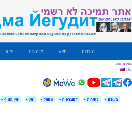
לימין עוצמה י
אתר תמיכה ברוסית ובעברית
ילוג
היכרות
מצע
מנהיגים
וידאו
תוכן
בעולם
בחירות
דמוגרפיה
שמאל
ימין
ימין מזויף