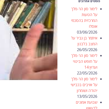
פוסטים אחרונים
לימור סון הר-מלך
על הטעות
המרכזית בהסכמי
אוסלו
03/06/2026
איתמר בן גביר על
המצב בלבנון
26/05/2026
לימור סון הר-מלך
על חופש הביטוי
וערוץ 14
22/05/2026
לימור סון הר-מלך
על אויבים בכבישי
יהודה ושומרון
13/05/2026
שבועת אמונים
לדעאש