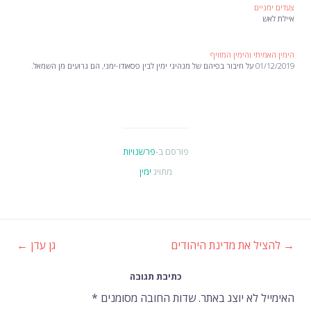
צעדים ימניים
איילת לאש
הימין האמיתי והימין המזויף
01/12/2019 על חיבור בפיהם של מנהיגי ימין לבין פסאודו-ימני, הם גרועים מן השמאל.
פורסם ב-
פרשנויות
מתויג
ימין
→
להציל את מדינת היהודים
גן עדן
←
ניווט
כתיבת תגובה
ברשומות
האימייל לא יוצג באתר.
שדות החובה מסומנים
*