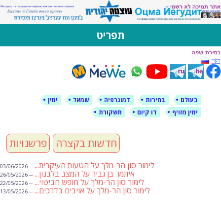
לימין עוצמה יהודית
אתר תמיכה ברוסית ובעברית
תפריט
דילוג
לתוכן
בעולם
בחירות
דמוגרפיה
שמאל
ימין
ימין מזויף
דו קיום
תשקורת
חדשות בקצרה
פרשנויות
לימור סון הר-מלך על הטעות העיקרית...
-- 03/06/2026
איתמר בן גביר על המצב בלבנון...
-- 26/05/2026
לימור סון הר-מלך על חופש הביטוי...
-- 22/05/2026
לימור סון הר-מלך על אויבים בדרכים...
-- 13/05/2026
שבועת אמונים לדעאש
-- 01/05/2026
מיכאל בן ארי על פרשת הת...
-- 01/05/2026
מיכאל בן ארי על פרשות שבוע ...
-- 24/04/2026