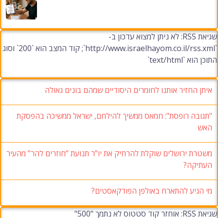
שגיאת RSS: לא ניתן למצוא עדכון ב-
`http://www.israelhayom.co.il/rss.xml`; קוד המצב הוא `200` וסוג
התוכן הוא `text/html`
איתן החזיר אותנו לחומרים היסודיים שמהם בונים גאולה
"תגובה רופסת": חמאס ממשיך להילחם, ישראל ממשיכה בהפסקת
האש
משטרת ירושלים שוקלת להרחיק את יו”ר תנועת “חוזרים להר” מהעיר
העתיקה?
מי הגיע להתארח באולפן הפודקאסטים?
שגיאת RSS: אוחזר קוד סטטוס לא נתמך "500"