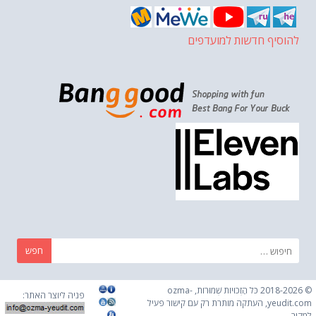
להוסיף חדשות למועדפים
חפש:
© 2018-2026 כֹּל הַזְכוּיוֹת שְׁמוּרוֹת, ozma-
פניה ליוצר האתר:
yeudit.com, העתקה מותרת רק עם קישור פעיל
למקור.