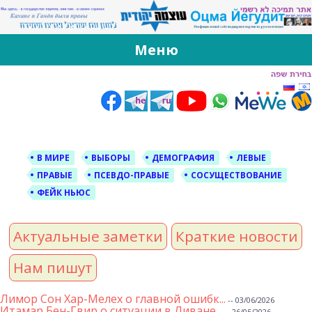
За Оцма Йегудит
עוצמה יהודית ברוסית ובעברית
Меню
Skip
to
content
В МИРЕ
ВЫБОРЫ
ДЕМОГРАФИЯ
ЛЕВЫЕ
ПРАВЫЕ
ПСЕВДО-ПРАВЫЕ
СОСУЩЕСТВОВАНИЕ
ФЕЙК НЬЮС
Актуальные заметки
Краткие новости
Нам пишут
Лимор Сон Хар-Мелех о главной ошибк...
-- 03/06/2026
Итамар Бен-Гвир о ситуации в Ливане...
-- 26/05/2026