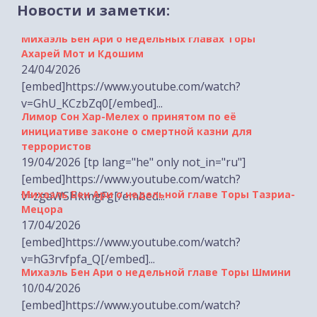
Михаэль Бен Ари о недельных главах Торы
Новости и заметки:
Ахарей Мот и Кдошим
24/04/2026
[embed]https://www.youtube.com/watch?
v=GhU_KCzbZq0[/embed]...
Лимор Сон Хар-Мелех о принятом по её
инициативе законе о смертной казни для
террористов
19/04/2026 [tp lang="he" only not_in="ru"]
[embed]https://www.youtube.com/watch?
Михаэль Бен Ари о недельной главе Торы Тазриа-
v=zgaWSHkmgFg[/embed...
Мецора
17/04/2026
[embed]https://www.youtube.com/watch?
v=hG3rvfpfa_Q[/embed]...
Михаэль Бен Ари о недельной главе Торы Шмини
10/04/2026
[embed]https://www.youtube.com/watch?
v=A7xGRwB-Zvo[/embed]...