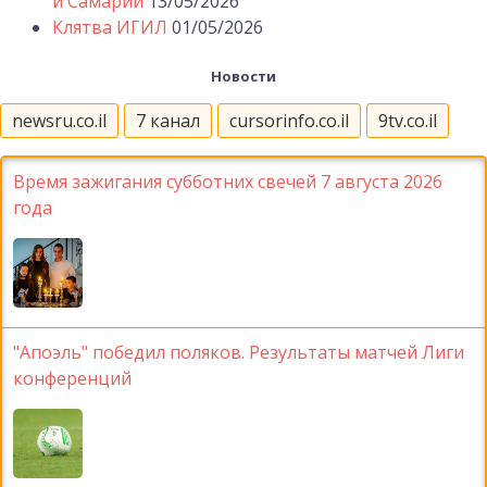
и Самарии
13/05/2026
Клятва ИГИЛ
01/05/2026
Новости
newsru.co.il
7 канал
cursorinfo.co.il
9tv.co.il
Время зажигания субботних свечей 7 августа 2026
года
"Апоэль" победил поляков. Результаты матчей Лиги
конференций