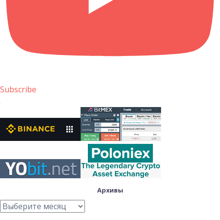
Subscribe
Архивы
Архивы