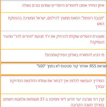
איתן החזיר אותנו לחומרים היסודיים שמהם בונים גאולה
"תגובה רופסת": חמאס ממשיך להילחם, ישראל ממשיכה בהפסקת
האש
משטרת ירושלים שוקלת להרחיק את יו”ר תנועת “חוזרים להר” מהעיר
העתיקה?
מי הגיע להתארח באולפן הפודקאסטים?
שגיאת RSS: אוחזר קוד סטטוס לא נתמך "500"
המדריך העכשווי לכלות: איך לבחור את שמלת החלומות המדויקת
עבורך
קרן דוד מציבה יעד חדש: ליווי ותמיכה ב-37 משפחות אלמנות ויתומים
במהלך השנה הקרובה