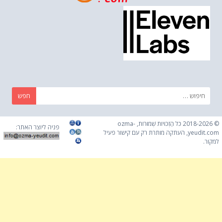
חפש:
© 2018-2026 כֹּל הַזְכוּיוֹת שְׁמוּרוֹת, ozma-
פניה ליוצר האתר:
yeudit.com, העתקה מותרת רק עם קישור פעיל
למקור.