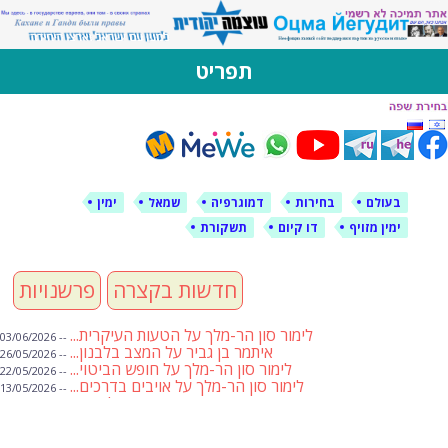
לימין עוצמה יהודית
אתר תמיכה ברוסית ובעברית
תפריט
דילוג
לתוכן
בעולם
בחירות
דמוגרפיה
שמאל
ימין
ימין מזויף
דו קיום
תשקורת
חדשות בקצרה
פרשנויות
לימור סון הר-מלך על הטעות העיקרית...
-- 03/06/2026
איתמר בן גביר על המצב בלבנון...
-- 26/05/2026
לימור סון הר-מלך על חופש הביטוי...
-- 22/05/2026
לימור סון הר-מלך על אויבים בדרכים...
-- 13/05/2026
שבועת אמונים לדעאש
-- 01/05/2026
מיכאל בן ארי על פרשת הת...
-- 01/05/2026
מיכאל בן ארי על פרשות שבוע ...
-- 24/04/2026