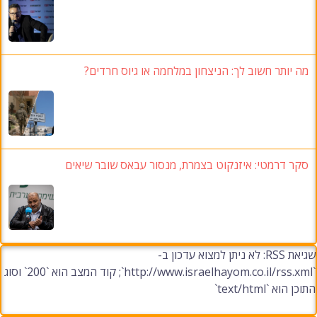
מה יותר חשוב לך: הניצחון במלחמה או גיוס חרדים?
סקר דרמטי: איזנקוט בצמרת, מנסור עבאס שובר שיאים
שגיאת RSS: לא ניתן למצוא עדכון ב-
`http://www.israelhayom.co.il/rss.xml`; קוד המצב הוא `200` וסוג
התוכן הוא `text/html`