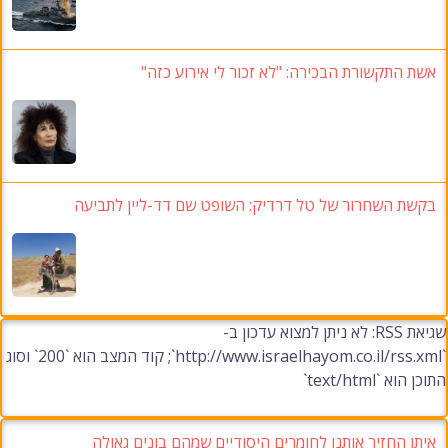
אשת התקשורת הבכירה: "לא זכור לי אירוע כזה"
בקשת השחרור של טל דרדיק: השופט שם דד-ליין לתביעה
שגיאת RSS: לא ניתן למצוא עדכון ב-
`http://www.israelhayom.co.il/rss.xml`; קוד המצב הוא `200` וסוג
התוכן הוא `text/html`
איתן החזיר אותנו לחומרים היסודיים שמהם בונים גאולה