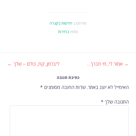
פורסם ב-
חדשות בקצרה
מתויג
בחירות
→
אמור לי, מי חברך…
ליברמן, קח, כולם – שלך
←
ניווט
כתיבת תגובה
ברשומות
האימייל לא יוצג באתר.
שדות החובה מסומנים
*
התגובה שלך
*