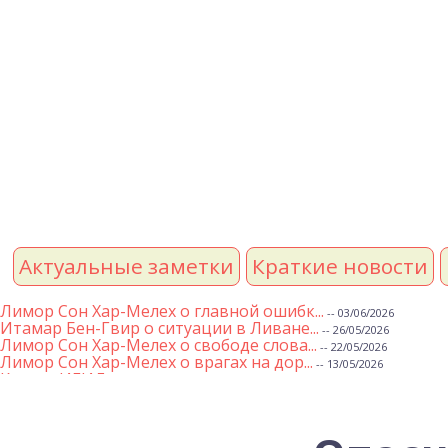
Актуальные заметки
Краткие новости
Лимор Сон Хар-Мелех о главной ошибк...
-- 03/06/2026
Итамар Бен-Гвир о ситуации в Ливане...
-- 26/05/2026
Лимор Сон Хар-Мелех о свободе слова...
-- 22/05/2026
Лимор Сон Хар-Мелех о врагах на дор...
-- 13/05/2026
Клятва ИГИЛ
-- 01/05/2026
Михаэль Бен Ари о недельной главе Т...
-- 01/05/2026
Михаэль Бен Ари о недельных главах ...
-- 24/04/2026
Лимор Сон Хар-Мелех о принятом по е...
-- 19/04/2026
Михаэль Бен Ари о недельной главе Т...