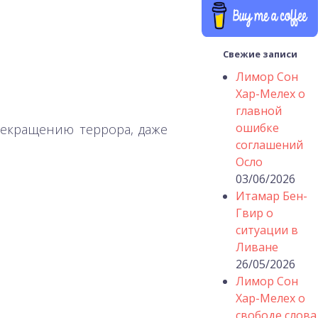
Свежие записи
Лимор Сон
Хар-Мелех о
главной
ошибке
рекращению террора, даже
соглашений
Осло
03/06/2026
Итамар Бен-
Гвир о
ситуации в
Ливане
26/05/2026
Лимор Сон
Хар-Мелех о
свободе слова