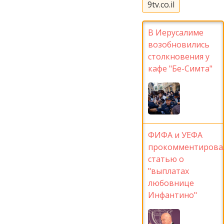
9tv.co.il
В Иерусалиме
возобновились
столкновения у
кафе "Бе-Симта"
ФИФА и УЕФА
прокомментирова
статью о
"выплатах
любовнице
Инфантино"