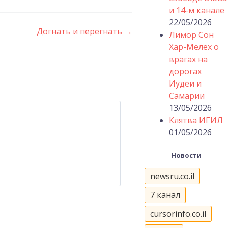
и 14-м канале
22/05/2026
Догнать и перегнать
→
Лимор Сон
Хар-Мелех о
врагах на
дорогах
Иудеи и
Самарии
13/05/2026
Клятва ИГИЛ
01/05/2026
Новости
newsru.co.il
7 канал
cursorinfo.co.il