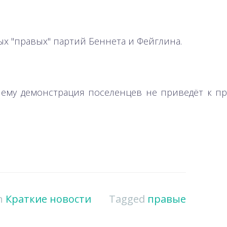
ых "правых" партий Беннета и Фейглина.
очему демонстрация поселенцев не приведёт к п
in
Краткие новости
Tagged
правые