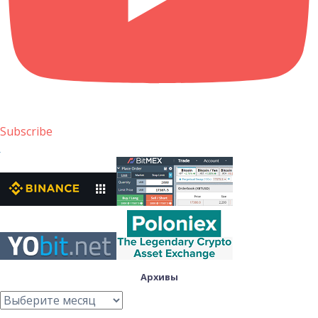
Subscribe
Архивы
Архивы