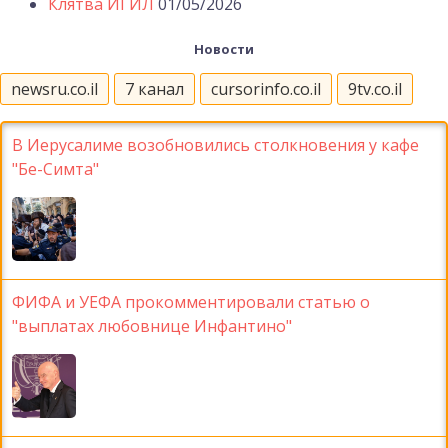
Клятва ИГИЛ
01/05/2026
Новости
newsru.co.il
7 канал
cursorinfo.co.il
9tv.co.il
В Иерусалиме возобновились столкновения у кафе
"Бе-Симта"
ФИФА и УЕФА прокомментировали статью о
"выплатах любовнице Инфантино"