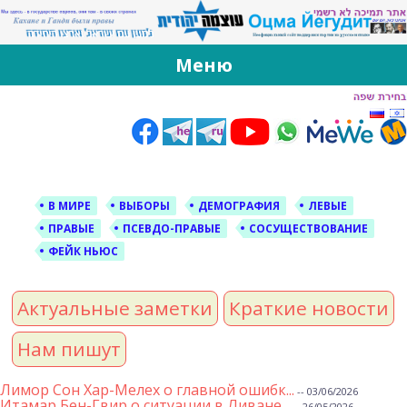
За Оцма Йегудит
עוצמה יהודית ברוסית ובעברית
Меню
Skip
to
content
В МИРЕ
ВЫБОРЫ
ДЕМОГРАФИЯ
ЛЕВЫЕ
ПРАВЫЕ
ПСЕВДО-ПРАВЫЕ
СОСУЩЕСТВОВАНИЕ
ФЕЙК НЬЮС
Актуальные заметки
Краткие новости
Нам пишут
Лимор Сон Хар-Мелех о главной ошибк...
-- 03/06/2026
Итамар Бен-Гвир о ситуации в Ливане...
-- 26/05/2026