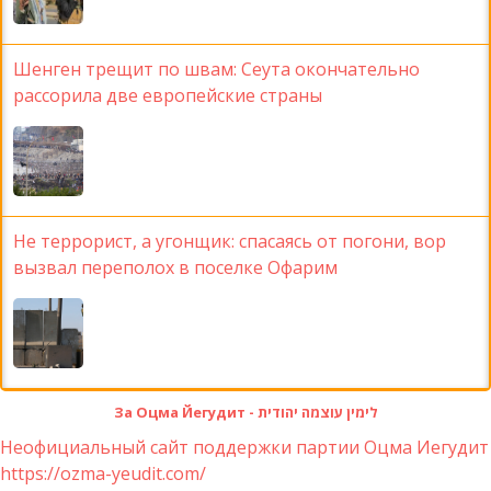
Шенген трещит по швам: Сеута окончательно
рассорила две европейские страны
Не террорист, а угонщик: спасаясь от погони, вор
вызвал переполох в поселке Офарим
За Оцма Йегудит - לימין עוצמה יהודית
Неофициальный сайт поддержки партии Оцма Иегудит
https://ozma-yeudit.com/