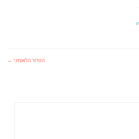
ף
הטרור הלאומיני
←