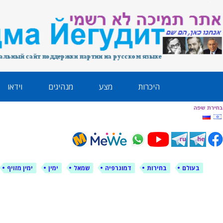
לימין עוצמה י
אתר תמיכה ברוסית ובעברית
ילוג
היכרות
מצע
מנהיגים
וידאו
תוכן
בעולם
בחירות
דמוגרפיה
שמאל
ימין
ימין מזויף