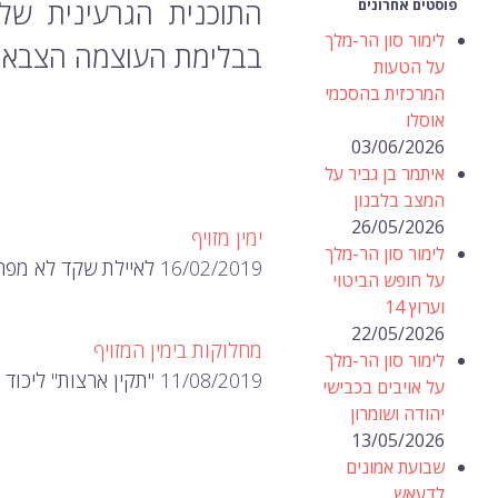
התוכנית הגרעינית של
פוסטים אחרונים
לימור סון הר-מלך
בבלימת העוצמה הצבאית
על הטעות
המרכזית בהסכמי
אוסלו
03/06/2026
איתמר בן גביר על
המצב בלבנון
26/05/2026
ימין מזויף
לימור סון הר-מלך
16/02/2019 לאיילת שקד לא מפריעים מאות אלפי נוספות "אזרחים" במקרה של סיפוח יהודה ושומרון.…
על חופש הביטוי
וערוץ 14
22/05/2026
מחלוקות בימין המזויף
לימור סון הר-מלך
11/08/2019 "תקין ארצות" ליכוד וימינה, כשתקפו זה לזה.
על אויבים בכבישי
יהודה ושומרון
13/05/2026
שבועת אמונים
לדעאש