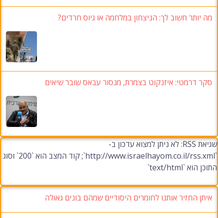
מה יותר חשוב לך: הניצחון במלחמה או גיוס חרדים?
סקר דרמטי: איזנקוט בצמרת, מנסור עבאס שובר שיאים
שגיאת RSS: לא ניתן למצוא עדכון ב-
`http://www.israelhayom.co.il/rss.xml`; קוד המצב הוא `200` וסוג
התוכן הוא `text/html`
איתן החזיר אותנו לחומרים היסודיים שמהם בונים גאולה