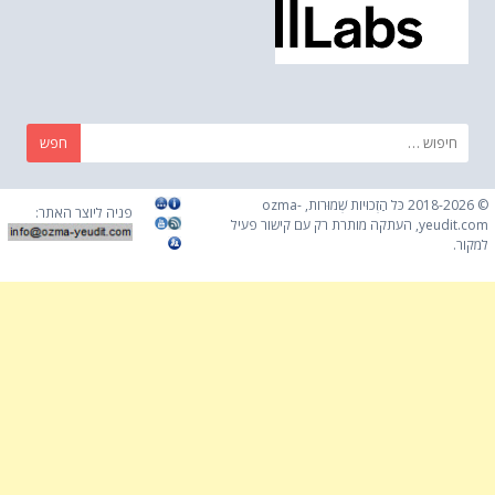
חפש:
© 2018-2026 כֹּל הַזְכוּיוֹת שְׁמוּרוֹת, ozma-
פניה ליוצר האתר:
yeudit.com, העתקה מותרת רק עם קישור פעיל
למקור.