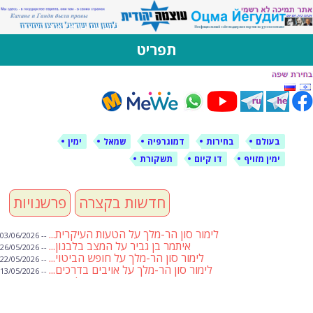
לימין עוצמה יהודית
אתר תמיכה ברוסית ובעברית
תפריט
דילוג
לתוכן
בעולם
בחירות
דמוגרפיה
שמאל
ימין
ימין מזויף
דו קיום
תשקורת
חדשות בקצרה
פרשנויות
לימור סון הר-מלך על הטעות העיקרית...
-- 03/06/2026
איתמר בן גביר על המצב בלבנון...
-- 26/05/2026
לימור סון הר-מלך על חופש הביטוי...
-- 22/05/2026
לימור סון הר-מלך על אויבים בדרכים...
-- 13/05/2026
שבועת אמונים לדעאש
-- 01/05/2026
מיכאל בן ארי על פרשת הת...
-- 01/05/2026
מיכאל בן ארי על פרשות שבוע ...
-- 24/04/2026