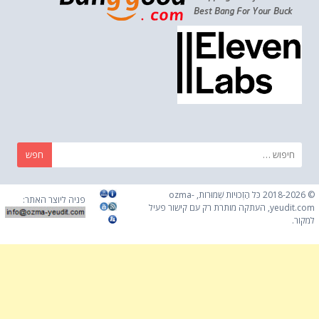
חפש:
© 2018-2026 כֹּל הַזְכוּיוֹת שְׁמוּרוֹת, ozma-
פניה ליוצר האתר:
yeudit.com, העתקה מותרת רק עם קישור פעיל
למקור.