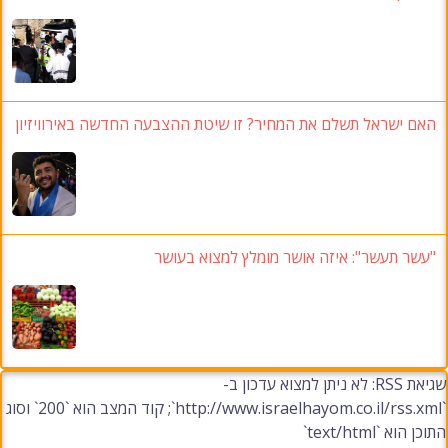
האם ישראל תשלם את המחיר? זו שיטת ההצבעה החדשה באירוויזיון
"עשר תעשר": איזה אושר מומלץ למצוא בעושר
שגיאת RSS: לא ניתן למצוא עדכון ב-
`http://www.israelhayom.co.il/rss.xml`; קוד המצב הוא `200` וסוג
התוכן הוא `text/html`