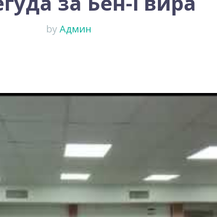
гуда за Бен-Гвира
by
Админ