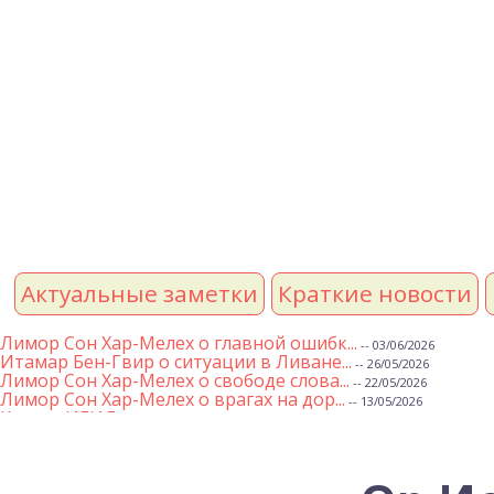
Актуальные заметки
Краткие новости
Лимор Сон Хар-Мелех о главной ошибк...
-- 03/06/2026
Итамар Бен-Гвир о ситуации в Ливане...
-- 26/05/2026
Лимор Сон Хар-Мелех о свободе слова...
-- 22/05/2026
Лимор Сон Хар-Мелех о врагах на дор...
-- 13/05/2026
Клятва ИГИЛ
-- 01/05/2026
Михаэль Бен Ари о недельной главе Т...
-- 01/05/2026
Михаэль Бен Ари о недельных главах ...
-- 24/04/2026
Лимор Сон Хар-Мелех о принятом по е...
-- 19/04/2026
Михаэль Бен Ари о недельной главе Т...