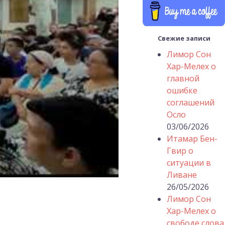
Свежие записи
Лимор Сон
Хар-Мелех о
главной
ошибке
соглашений
Осло
03/06/2026
Итамар Бен-
Гвир о
ситуации в
Ливане
26/05/2026
Лимор Сон
Хар-Мелех о
свободе слова