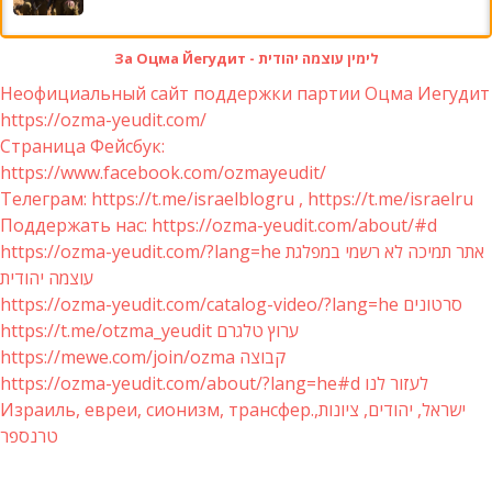
За Оцма Йегудит - לימין עוצמה יהודית
Неофициальный сайт поддержки партии Оцма Иегудит
https://ozma-yeudit.com/
Страница Фейсбук:
https://www.facebook.com/ozmayeudit/
Телеграм: https://t.me/israelblogru , https://t.me/israelru
Поддержать нас: https://ozma-yeudit.com/about/#d
https://ozma-yeudit.com/?lang=he אתר תמיכה לא רשמי במפלגת
עוצמה יהודית
https://ozma-yeudit.com/catalog-video/?lang=he סרטונים
https://t.me/otzma_yeudit ערוץ טלגרם
https://mewe.com/join/ozma קבוצה
https://ozma-yeudit.com/about/?lang=he#d לעזור לנו
Израиль, евреи, сионизм, трансфер.ישראל, יהודים, ציונות,
טרנספר