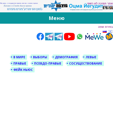
За Оцма Йегудит
עוצמה יהודית ברוסית ובעברית
Меню
Skip
to
content
В МИРЕ
ВЫБОРЫ
ДЕМОГРАФИЯ
ЛЕВЫЕ
ПРАВЫЕ
ПСЕВДО-ПРАВЫЕ
СОСУЩЕСТВОВАНИЕ
ФЕЙК НЬЮС