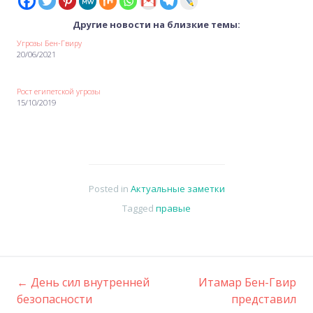
Другие новости на близкие темы:
Угрозы Бен-Гвиру
20/06/2021
Рост египетской угрозы
15/10/2019
Posted in
Актуальные заметки
Tagged
правые
←
День сил внутренней
Итамар Бен-Гвир
Post
безопасности
представил