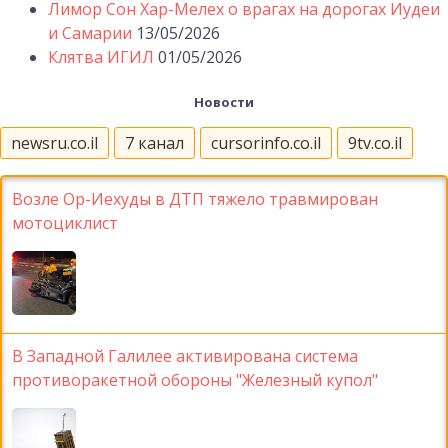
Лимор Сон Хар-Мелех о врагах на дорогах Иудеи
и Самарии
13/05/2026
Клятва ИГИЛ
01/05/2026
Новости
newsru.co.il
7 канал
cursorinfo.co.il
9tv.co.il
Возле Ор-Иехуды в ДТП тяжело травмирован
мотоциклист
В Западной Галилее активирована система
противоракетной обороны "Железный купол"