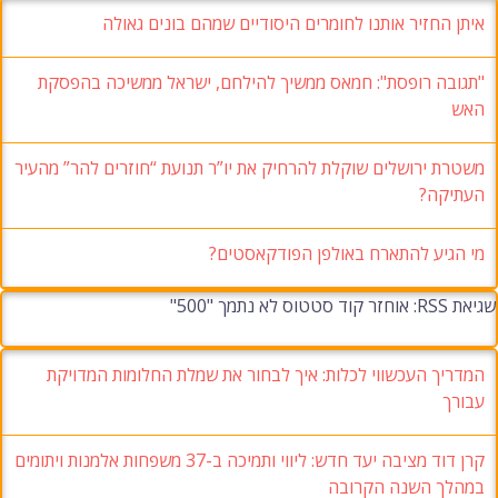
איתן החזיר אותנו לחומרים היסודיים שמהם בונים גאולה
"תגובה רופסת": חמאס ממשיך להילחם, ישראל ממשיכה בהפסקת
האש
משטרת ירושלים שוקלת להרחיק את יו”ר תנועת “חוזרים להר” מהעיר
העתיקה?
מי הגיע להתארח באולפן הפודקאסטים?
שגיאת RSS: אוחזר קוד סטטוס לא נתמך "500"
המדריך העכשווי לכלות: איך לבחור את שמלת החלומות המדויקת
עבורך
קרן דוד מציבה יעד חדש: ליווי ותמיכה ב-37 משפחות אלמנות ויתומים
במהלך השנה הקרובה