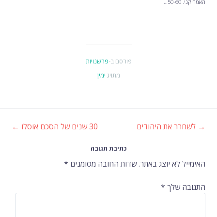
האמריקני. 50-60…
פורסם ב-
פרשנויות
מתויג
ימין
→
לשחרר את היהודים
30 שנים של הסכם אוסלו
←
ניווט
כתיבת תגובה
ברשומות
האימייל לא יוצג באתר.
שדות החובה מסומנים
*
התגובה שלך
*