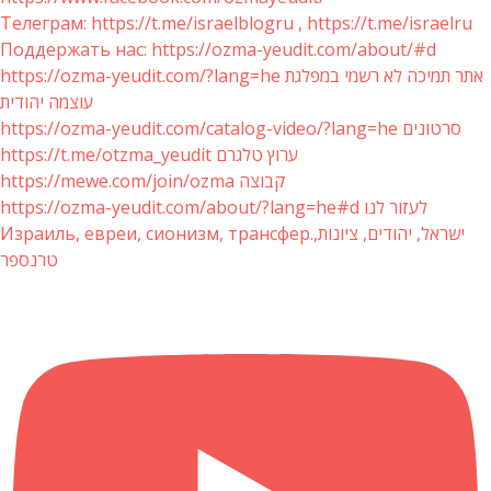
Телеграм: https://t.me/israelblogru , https://t.me/israelru
Поддержать нас: https://ozma-yeudit.com/about/#d
https://ozma-yeudit.com/?lang=he אתר תמיכה לא רשמי במפלגת
עוצמה יהודית
https://ozma-yeudit.com/catalog-video/?lang=he סרטונים
https://t.me/otzma_yeudit ערוץ טלגרם
https://mewe.com/join/ozma קבוצה
https://ozma-yeudit.com/about/?lang=he#d לעזור לנו
Израиль, евреи, сионизм, трансфер.ישראל, יהודים, ציונות,
טרנספר