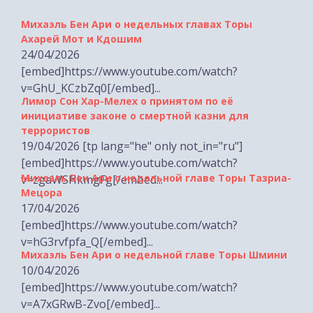
Ахарей Мот и Кдошим
24/04/2026
[embed]https://www.youtube.com/watch?
v=GhU_KCzbZq0[/embed]...
Лимор Сон Хар-Мелех о принятом по её
инициативе законе о смертной казни для
террористов
19/04/2026 [tp lang="he" only not_in="ru"]
[embed]https://www.youtube.com/watch?
Михаэль Бен Ари о недельной главе Торы Тазриа-
v=zgaWSHkmgFg[/embed...
Мецора
17/04/2026
[embed]https://www.youtube.com/watch?
v=hG3rvfpfa_Q[/embed]...
Михаэль Бен Ари о недельной главе Торы Шмини
10/04/2026
[embed]https://www.youtube.com/watch?
v=A7xGRwB-Zvo[/embed]...
Министр Бен-Гвир на месте падения ракеты в