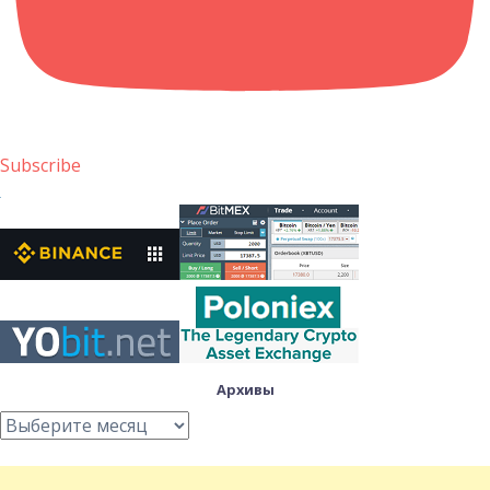
Subscribe
Архивы
Архивы