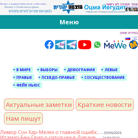
За Оцма Йегудит
עוצמה יהודית ברוסית ובעברית
Меню
Skip
to
content
В МИРЕ
ВЫБОРЫ
ДЕМОГРАФИЯ
ЛЕВЫЕ
ПРАВЫЕ
ПСЕВДО-ПРАВЫЕ
СОСУЩЕСТВОВАНИЕ
ФЕЙК НЬЮС
Актуальные заметки
Краткие новости
Нам пишут
Лимор Сон Хар-Мелех о главной ошибк...
-- 03/06/2026
Итамар Бен-Гвир о ситуации в Ливане...
-- 26/05/2026