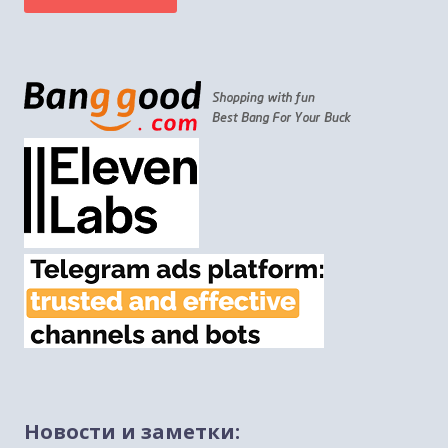
Новости и заметки:
Михаэль Бен Ари о недельных главах Торы