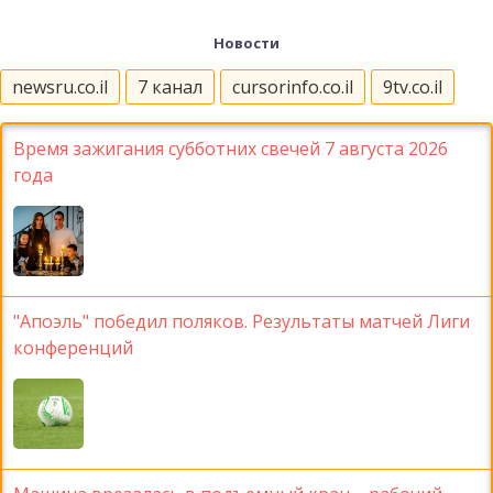
Новости
newsru.co.il
7 канал
cursorinfo.co.il
9tv.co.il
Время зажигания субботних свечей 7 августа 2026
года
"Апоэль" победил поляков. Результаты матчей Лиги
конференций