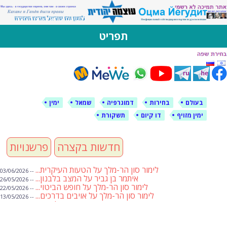
לימין עוצמה יהודית
אתר תמיכה ברוסית ובעברית
תפריט
דילוג
לתוכן
בעולם
בחירות
דמוגרפיה
שמאל
ימין
ימין מזויף
דו קיום
תשקורת
חדשות בקצרה
פרשנויות
לימור סון הר-מלך על הטעות העיקרית...
-- 03/06/2026
איתמר בן גביר על המצב בלבנון...
-- 26/05/2026
לימור סון הר-מלך על חופש הביטוי...
-- 22/05/2026
לימור סון הר-מלך על אויבים בדרכים...
-- 13/05/2026
שבועת אמונים לדעאש
-- 01/05/2026
מיכאל בן ארי על פרשת הת...
-- 01/05/2026
מיכאל בן ארי על פרשות שבוע ...
-- 24/04/2026