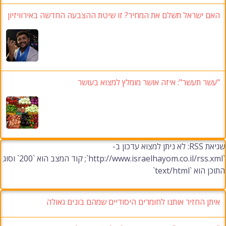
האם ישראל תשלם את המחיר? זו שיטת ההצבעה החדשה באירוויזיון
"עשר תעשר": איזה אושר מומלץ למצוא בעושר
שגיאת RSS: לא ניתן למצוא עדכון ב-
`http://www.israelhayom.co.il/rss.xml`; קוד המצב הוא `200` וסוג
התוכן הוא `text/html`
איתן החזיר אותנו לחומרים היסודיים שמהם בונים גאולה