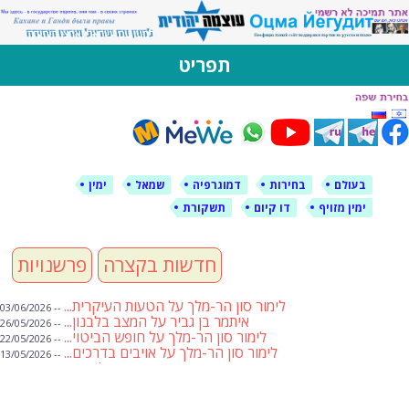
לימין עוצמה יהודית
אתר תמיכה ברוסית ובעברית
תפריט
דילוג
לתוכן
בעולם
בחירות
דמוגרפיה
שמאל
ימין
ימין מזויף
דו קיום
תשקורת
חדשות בקצרה
פרשנויות
לימור סון הר-מלך על הטעות העיקרית...
-- 03/06/2026
איתמר בן גביר על המצב בלבנון...
-- 26/05/2026
לימור סון הר-מלך על חופש הביטוי...
-- 22/05/2026
לימור סון הר-מלך על אויבים בדרכים...
-- 13/05/2026
שבועת אמונים לדעאש
-- 01/05/2026
מיכאל בן ארי על פרשת הת...
-- 01/05/2026
מיכאל בן ארי על פרשות שבוע ...
-- 24/04/2026