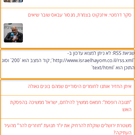
סקר דרמטי: איזנקוט בצמרת, מנסור עבאס שובר שיאים
שגיאת RSS: לא ניתן למצוא עדכון ב-
`http://www.israelhayom.co.il/rss.xml`; קוד המצב הוא `200` וסוג
התוכן הוא `text/html`
איתן החזיר אותנו לחומרים היסודיים שמהם בונים גאולה
"תגובה רופסת": חמאס ממשיך להילחם, ישראל ממשיכה בהפסקת
האש
משטרת ירושלים שוקלת להרחיק את יו”ר תנועת “חוזרים להר” מהעיר
העתיקה?