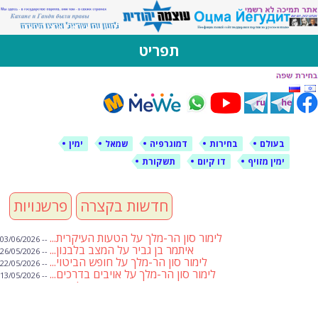
לימין עוצמה יהודית
אתר תמיכה ברוסית ובעברית
תפריט
דילוג
לתוכן
בעולם
בחירות
דמוגרפיה
שמאל
ימין
ימין מזויף
דו קיום
תשקורת
חדשות בקצרה
פרשנויות
לימור סון הר-מלך על הטעות העיקרית...
-- 03/06/2026
איתמר בן גביר על המצב בלבנון...
-- 26/05/2026
לימור סון הר-מלך על חופש הביטוי...
-- 22/05/2026
לימור סון הר-מלך על אויבים בדרכים...
-- 13/05/2026
שבועת אמונים לדעאש
-- 01/05/2026
מיכאל בן ארי על פרשת הת...
-- 01/05/2026
מיכאל בן ארי על פרשות שבוע ...
-- 24/04/2026