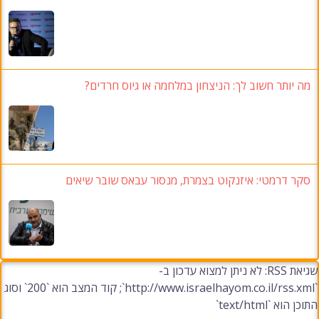
מה יותר חשוב לך: הניצחון במלחמה או גיוס חרדים?
סקר דרמטי: איזנקוט בצמרת, מנסור עבאס שובר שיאים
שגיאת RSS: לא ניתן למצוא עדכון ב-
`http://www.israelhayom.co.il/rss.xml`; קוד המצב הוא `200` וסוג
התוכן הוא `text/html`