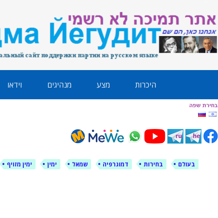
לימין עוצמה י
אתר תמיכה ברוסית ובעברית
ילוג
היכרות
מצע
מנהיגים
וידאו
תוכן
בעולם
בחירות
דמוגרפיה
שמאל
ימין
ימין מזויף