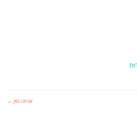
ות
אנחנו כאן
←