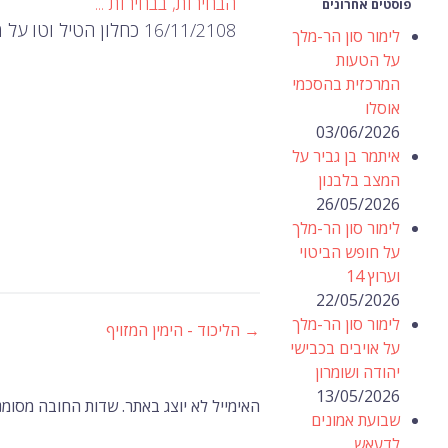
הבחירות, בבחירות ...
פוסטים אחרונים
16/11/2108 כחלון הטיל וטו על מינויו של שר ההגנה של בנט במקום עזבו בטרם עת מתפקיד זה…
לימור סון הר-מלך
על הטעות
המרכזית בהסכמי
אוסלו
03/06/2026
איתמר בן גביר על
המצב בלבנון
26/05/2026
לימור סון הר-מלך
על חופש הביטוי
וערוץ 14
22/05/2026
לימור סון הר-מלך
→
הליכוד - הימין המזויף
ניווט
על אויבים בכבישי
יהודה ושומרון
ברשומות
13/05/2026
האימייל לא יוצג באתר.
שדות החובה מסומנ
שבועת אמונים
לדעאש