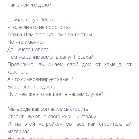
Так в чём же дело?
…
Сейчас канун Песаха.
Что, если это не просто так.
Если аШем говорит нам что-то этим.
Но что именно?
Да ничего нового.
Чем мы занимаемся в канун Песаха?
Правильно, вычищаем свой дом от хамеца, от
квасного.
А что символизирует хамец?
Все знают. Гордость.
Ну и чем же это мешает в нашем случае?
…
Мы вроде как согласились строить.
Строить духовно свою жизнь и страну.
И на этой «стройке» мы все как строительный
материал.
Но как смеют «они» использовать меня, такого