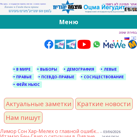
За Оцма Йегудит
עוצמה יהודית ברוסית ובעברית
Меню
Skip
to
content
В МИРЕ
ВЫБОРЫ
ДЕМОГРАФИЯ
ЛЕВЫЕ
ПРАВЫЕ
ПСЕВДО-ПРАВЫЕ
СОСУЩЕСТВОВАНИЕ
ФЕЙК НЬЮС
Актуальные заметки
Краткие новости
Нам пишут
Лимор Сон Хар-Мелех о главной ошибк...
-- 03/06/2026
Итамар Бен-Гвир о ситуации в Ливане...
-- 26/05/2026