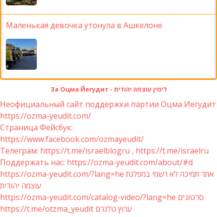
Маленькая девочка утонула в Ашкелоне
За Оцма Йегудит - לימין עוצמה יהודית
Неофициальный сайт поддержки партии Оцма Иегудит
https://ozma-yeudit.com/
Страница Фейсбук:
https://www.facebook.com/ozmayeudit/
Телеграм: https://t.me/israelblogru , https://t.me/israelru
Поддержать нас: https://ozma-yeudit.com/about/#d
https://ozma-yeudit.com/?lang=he אתר תמיכה לא רשמי במפלגת
עוצמה יהודית
https://ozma-yeudit.com/catalog-video/?lang=he סרטונים
https://t.me/otzma_yeudit ערוץ טלגרם