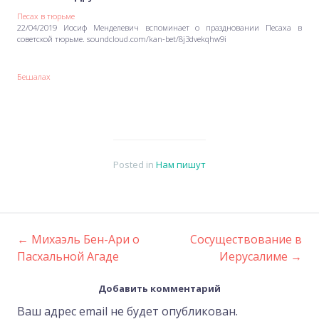
Песах в тюрьме
22/04/2019 Иосиф Менделевич вспоминает о праздновании Песаха в
советской тюрьме. soundcloud.com/kan-bet/8j3dvekqhw9i
Бешалах
Posted in
Нам пишут
←
Михаэль Бен-Ари о
Сосуществование в
Post
Пасхальной Агаде
Иерусалиме
→
navigation
Добавить комментарий
Ваш адрес email не будет опубликован.