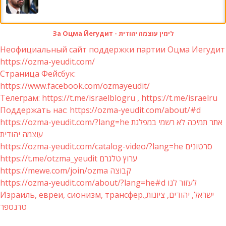
За Оцма Йегудит - לימין עוצמה יהודית
Неофициальный сайт поддержки партии Оцма Иегудит
https://ozma-yeudit.com/
Страница Фейсбук:
https://www.facebook.com/ozmayeudit/
Телеграм: https://t.me/israelblogru , https://t.me/israelru
Поддержать нас: https://ozma-yeudit.com/about/#d
https://ozma-yeudit.com/?lang=he אתר תמיכה לא רשמי במפלגת
עוצמה יהודית
https://ozma-yeudit.com/catalog-video/?lang=he סרטונים
https://t.me/otzma_yeudit ערוץ טלגרם
https://mewe.com/join/ozma קבוצה
https://ozma-yeudit.com/about/?lang=he#d לעזור לנו
Израиль, евреи, сионизм, трансфер.ישראל, יהודים, ציונות,
טרנספר