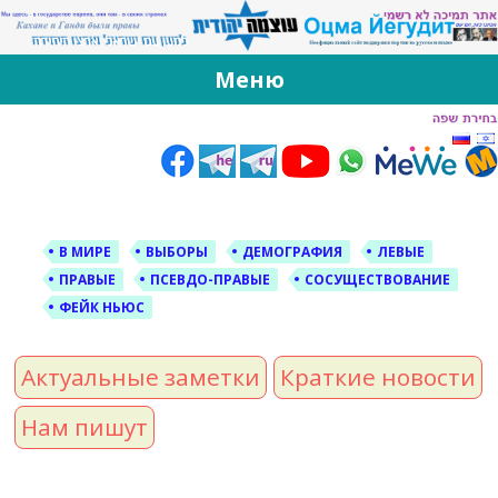
За Оцма Йегудит
עוצמה יהודית ברוסית ובעברית
Меню
Skip
to
content
В МИРЕ
ВЫБОРЫ
ДЕМОГРАФИЯ
ЛЕВЫЕ
ПРАВЫЕ
ПСЕВДО-ПРАВЫЕ
СОСУЩЕСТВОВАНИЕ
ФЕЙК НЬЮС
Актуальные заметки
Краткие новости
Нам пишут