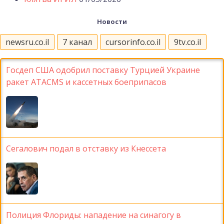
Новости
newsru.co.il
7 канал
cursorinfo.co.il
9tv.co.il
Госдеп США одобрил поставку Турцией Украине
ракет ATACMS и кассетных боеприпасов
Сегалович подал в отставку из Кнессета
Полиция Флориды: нападение на синагогу в