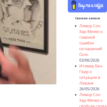
Свежие записи
Лимор Сон
Хар-Мелех о
главной
ошибке
соглашений
Осло
03/06/2026
Итамар Бен-
Гвир о
ситуации в
Ливане
26/05/2026
Лимор Сон
Хар-Мелех о
свободе слова