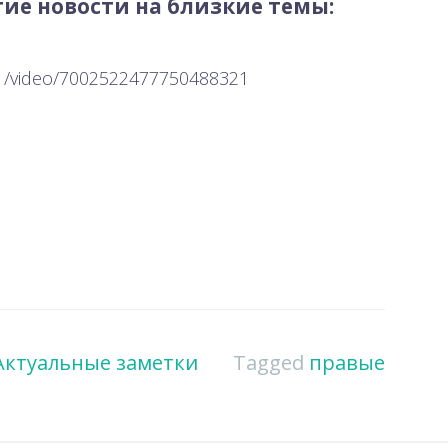
ие новости на близкие темы:
01/video/7002522477750488321
Актуальные заметки
Tagged
правые