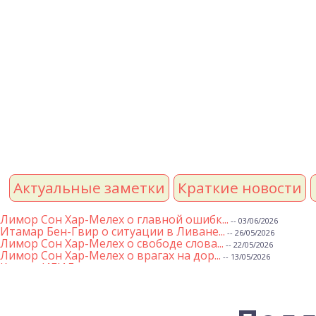
Актуальные заметки
Краткие новости
Лимор Сон Хар-Мелех о главной ошибк...
-- 03/06/2026
Итамар Бен-Гвир о ситуации в Ливане...
-- 26/05/2026
Лимор Сон Хар-Мелех о свободе слова...
-- 22/05/2026
Лимор Сон Хар-Мелех о врагах на дор...
-- 13/05/2026
Клятва ИГИЛ
-- 01/05/2026
Михаэль Бен Ари о недельной главе Т...
-- 01/05/2026
Михаэль Бен Ари о недельных главах ...
-- 24/04/2026
Лимор Сон Хар-Мелех о принятом по е...
-- 19/04/2026
Михаэль Бен Ари о недельной главе Т...