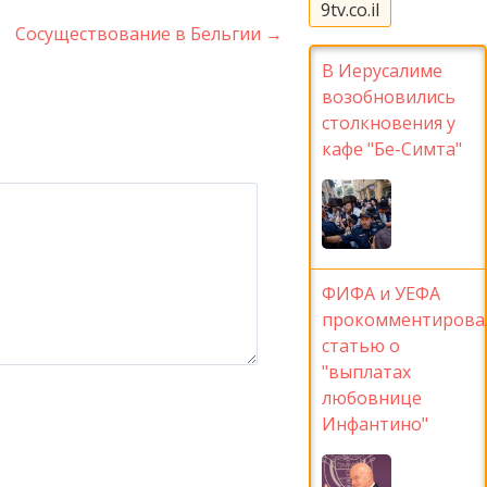
9tv.co.il
Сосуществование в Бельгии
→
В Иерусалиме
возобновились
столкновения у
кафе "Бе-Симта"
ФИФА и УЕФА
прокомментирова
статью о
"выплатах
любовнице
Инфантино"