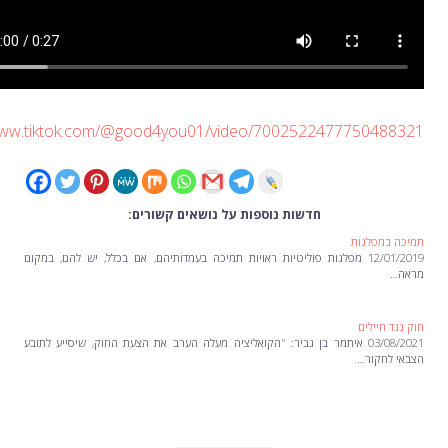
https://www.tiktok.com/@good4you01/video/70025224777504
חדשות נוספות על נושאים קשורים:
פלגות
12/01/2019 מפלגות פוליטיות ראויות תמיכה בעמדותיהם, אם בכלל, יש להם, במקום
יילים
03/08/2021 איתמר בן גביר: "הקואליציה מעלה הערב את הצעת החוק, שיסייע לתובע
קור…