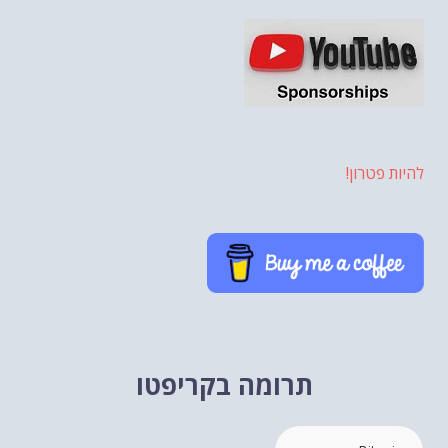
טרון!
תרומה בקריפטו