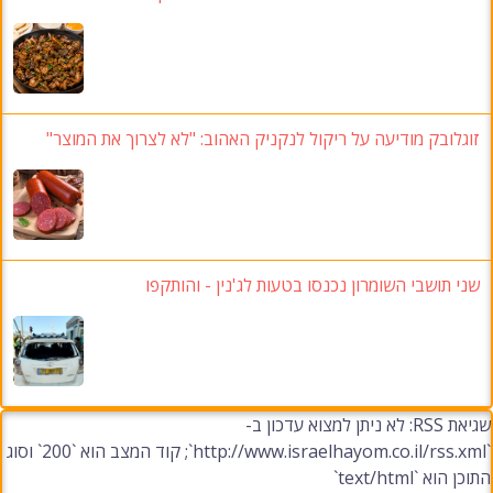
מודיעה על ריקול לנקניק האהוב
: "לא לצרוך את המוצר"
י השומרון נכנסו בטעות לג'נין
-
והותקפו
שגיאת RSS: לא ניתן למצוא עדכון ב-
`http://www.israelhayom.co.il/rss.xml`; קוד המצב הוא `200` וסוג
t`