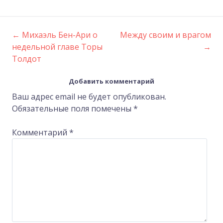
←
Михаэль Бен-Ари о
Между своим и врагом
Post
недельной главе Торы
→
Толдот
navigation
Добавить комментарий
Ваш адрес email не будет опубликован.
Обязательные поля помечены
*
Комментарий
*