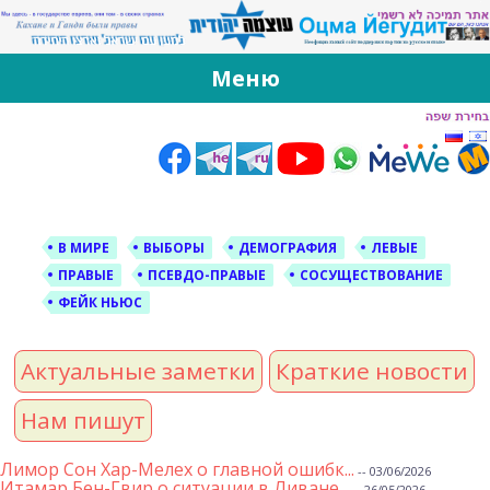
За Оцма Йегудит
עוצמה יהודית ברוסית ובעברית
Меню
Skip
to
content
В МИРЕ
ВЫБОРЫ
ДЕМОГРАФИЯ
ЛЕВЫЕ
ПРАВЫЕ
ПСЕВДО-ПРАВЫЕ
СОСУЩЕСТВОВАНИЕ
ФЕЙК НЬЮС
Актуальные заметки
Краткие новости
Нам пишут
Лимор Сон Хар-Мелех о главной ошибк...
-- 03/06/2026
Итамар Бен-Гвир о ситуации в Ливане...
-- 26/05/2026