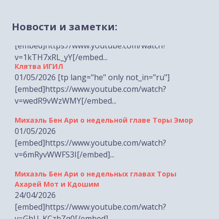
Новости и заметки:
Клятва ИГИЛ
01/05/2026 [tp lang="he" only not_in="ru"]
[embed]https://www.youtube.com/watch?
v=wedR9vWzWMY[/embed...
Михаэль Бен Ари о недельной главе Торы Эмор
01/05/2026
[embed]https://www.youtube.com/watch?
v=6mRyvWWFS3I[/embed]...
Михаэль Бен Ари о недельных главах Торы
Ахарей Мот и Кдошим
24/04/2026
[embed]https://www.youtube.com/watch?
v=GhU_KCzbZq0[/embed]...
Лимор Сон Хар-Мелех о принятом по её