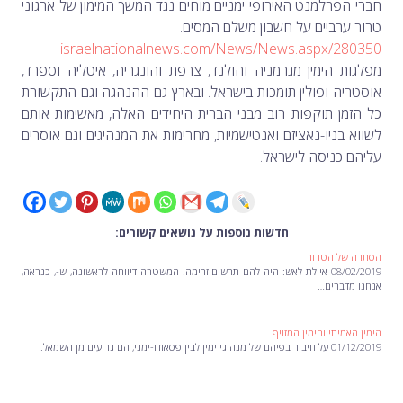
חברי הפרלמנט האירופי ימניים מוחים נגד המשך המימון של ארגוני
טרור ערביים על חשבון משלם המסים.
israelnationalnews.com/News/News.aspx/280350
מפלגות הימין מגרמניה והולנד, צרפת והונגריה, איטליה וספרד,
אוסטריה ופולין תומכות בישראל. ובארץ גם ההנהגה וגם התקשורת
כל הזמן תוקפות רוב מבני הברית היחידים האלה, מאשימות אותם
לשווא בניו-נאציזם ואנטישמיות, מחרימות את המנהיגים וגם אוסרים
עליהם כניסה לישראל.
חדשות נוספות על נושאים קשורים:
הסתרה של הטרור
08/02/2019 איילת לאש: היה להם תרשים זרימה. המשטרה דיווחה לראשונה, ש-, כנראה,
אנחנו מדברים…
הימין האמיתי והימין המזויף
01/12/2019 על חיבור בפיהם של מנהיגי ימין לבין פסאודו-ימני, הם גרועים מן השמאל.