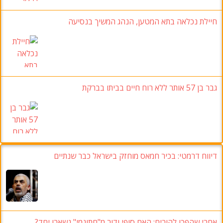
חיילת נכלאה בתא המטען, הנהג המשיך בנסיעה
גבר בן 57 אותר ללא רוח חיים בביתו בברקת
דיווח דרמטי: בכיר חמאס מוחזק בישראל כבר שנתיים
אחרי שהפכו להורים: האם סופי ודור מ"חתונמי" נשארו יחד?