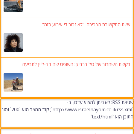
אשת התקשורת הבכירה: "לא זכור לי אירוע כזה"
בקשת השחרור של טל דרדיק: השופט שם דד-ליין לתביעה
שגיאת RSS: לא ניתן למצוא עדכון ב-
`http://www.israelhayom.co.il/rss.xml`; קוד המצב הוא `200` וסוג
התוכן הוא `text/html`