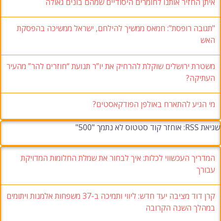
איתן החזיר אותנו לחומרים היסודיים שמהם בונים גאולה
"תגובה רופסת": חמאס ממשיך להילחם, ישראל ממשיכה בהפסקת
האש
משטרת ירושלים שוקלת להרחיק את יו”ר תנועת “חוזרים להר” מהעיר
העתיקה?
מי הגיע להתארח באולפן הפודקאסטים?
שגיאת RSS: אוחזר קוד סטטוס לא נתמך "500"
המדריך העכשווי לכלות: איך לבחור את שמלת החלומות המדויקת
עבורך
קרן דוד מציבה יעד חדש: ליווי ותמיכה ב-37 משפחות אלמנות ויתומים
במהלך השנה הקרובה