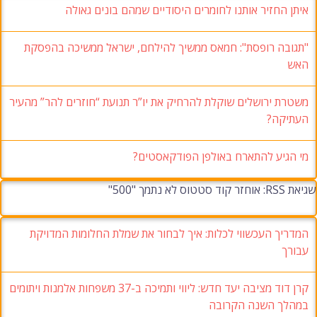
איתן החזיר אותנו לחומרים היסודיים שמהם בונים גאולה
"תגובה רופסת": חמאס ממשיך להילחם, ישראל ממשיכה בהפסקת
האש
משטרת ירושלים שוקלת להרחיק את יו”ר תנועת “חוזרים להר” מהעיר
העתיקה?
מי הגיע להתארח באולפן הפודקאסטים?
שגיאת RSS: אוחזר קוד סטטוס לא נתמך "500"
המדריך העכשווי לכלות: איך לבחור את שמלת החלומות המדויקת
עבורך
קרן דוד מציבה יעד חדש: ליווי ותמיכה ב-37 משפחות אלמנות ויתומים
במהלך השנה הקרובה