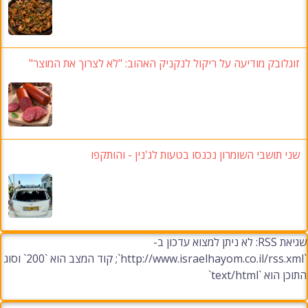
זוגלובק מודיעה על ריקול לנקניק האהוב
: "לא לצרוך את המוצר"
שני תושבי השומרון נכנסו בטעות לג'נין
-
והותקפו
שגיאת RSS: לא ניתן למצוא עדכון ב-
`http://www.israelhayom.co.il/rss.xml`; קוד המצב הוא `200` וסוג
התוכן הוא `text/html`