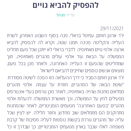
לימור סון הר-מלך על חוק...
להפסיק להביא גויים
-- 19/04/2026
מיכאל בן ארי על פרשת הת...
-- 17/04/2026
מיכאל בן ארי על פרשת הת...
-- 10/04/2026
על ידי
מנהל
השר בן גביר במקום נפילת הטיל....
-- 06/04/2026
חוק עונש מוות למחבלים...
-- 29/03/2026
מיכאל בן ארי על פרשת השבוע ת...
-- 27/03/2026
29/11/2021
מיכאל בן ארי על פרשת השבוע ת...
-- 20/03/2026
יו”ר ארגון חותם, עמיטל בראלי, פנה בסוף השבוע האחרון, לשרת
מיכאל בן ארי על פרשת השבוע ...
-- 13/03/2026
הונאה עצמית דמוגרפית...
העלייה והקליטה פנינה תמנו שטה, וקרא לה להפסיק להביא
-- 13/03/2026
איראן והערבים
-- 09/03/2026
ארצה אלפי גויים מאתיופיה. לדברי בראלי לא ייתכן שכל פעם תחליט
מיכאל בן ארי על פרשת השבוע ת...
-- 06/03/2026
הממשלה על הבאת עוד אלפי עולים מהגרים מאתיופיה, תוך
מיכאל בן ארי על דילמת המנהיגות....
-- 27/02/2026
מיכאל בן ארי על פרשת הת...
-- 27/02/2026
שמחליטים שהפעם זו העלייה האחרונה, ולאחר מכן בכל פעם,
מיכאל בן ארי על פרשת הת...
-- 20/02/2026
מוצאים אנשים נוספים שחייבים להביאם לישראל.
מיכאל בן ארי על פרשת הת...
-- 13/02/2026
מיכאל בן ארי על פרשת השבוע ת...
יו”ר ארגון חותם הסביר כי דרך ההעלאה הזו הפכה לשיטה מסודרת:
-- 06/02/2026
חלקם של היהודים הולך ופוחת....
-- 03/02/2026
“שיטת הבאה של המהגרים, חוזרת על עצמה. אלפי מהגרים
מיכאל בן ארי על פרשת השבוע ת...
-- 30/01/2026
ממלאים מחנות שהייה באתיופיה, לאחר מכן גורמים בעלי אינטרסים
מפעילים לחץ על הממשלה, וכך מאשרת הממשלה להעלות אלפי
מהגרים “בפעם האחרונה” מטעמים הומניטריים, לאחר שהמחנות
מתרוקנים הם מתמלאים שוב מחדש, וחוזר חלילה. יש לציין שכל
עליה של מהגרים גוררת בקשות נוספות לעליה מסיבות של קרבת
משפחה לאלו שכבר בארץ מטעמים הומניטריים, כך שבדרך זו כל