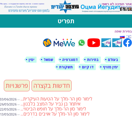
לימין עוצמה יהודית
אתר תמיכה ברוסית ובעברית
תפריט
דילוג
לתוכן
בעולם
בחירות
דמוגרפיה
שמאל
ימין
ימין מזויף
דו קיום
תשקורת
חדשות בקצרה
פרשנויות
לימור סון הר-מלך על הטעות העיקרית...
-- 03/06/2026
איתמר בן גביר על המצב בלבנון...
-- 26/05/2026
לימור סון הר-מלך על חופש הביטוי...
-- 22/05/2026
לימור סון הר-מלך על אויבים בדרכים...
-- 13/05/2026
שבועת אמונים לדעאש
-- 01/05/2026
מיכאל בן ארי על פרשת הת...
-- 01/05/2026
מיכאל בן ארי על פרשות שבוע ...
-- 24/04/2026