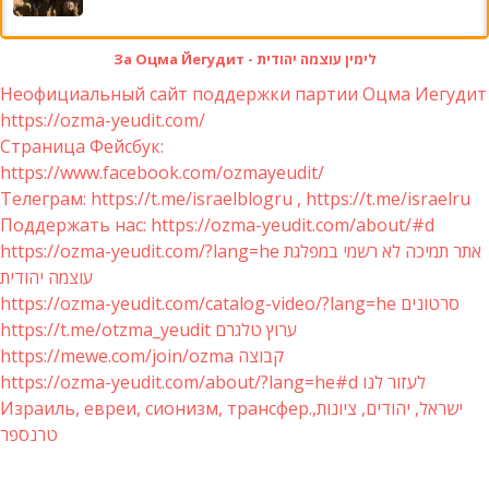
За Оцма Йегудит - לימין עוצמה יהודית
Неофициальный сайт поддержки партии Оцма Иегудит
https://ozma-yeudit.com/
Страница Фейсбук:
https://www.facebook.com/ozmayeudit/
Телеграм: https://t.me/israelblogru , https://t.me/israelru
Поддержать нас: https://ozma-yeudit.com/about/#d
https://ozma-yeudit.com/?lang=he אתר תמיכה לא רשמי במפלגת
עוצמה יהודית
https://ozma-yeudit.com/catalog-video/?lang=he סרטונים
https://t.me/otzma_yeudit ערוץ טלגרם
https://mewe.com/join/ozma קבוצה
https://ozma-yeudit.com/about/?lang=he#d לעזור לנו
Израиль, евреи, сионизм, трансфер.ישראל, יהודים, ציונות,
טרנספר