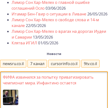
Лимор Сон Хар-Мелех о главной ошибке
соглашений Осло
03/06/2026
Итамар Бен-Гвир о ситуации в Ливане
26/05/2026
Лимор Сон Хар-Мелех о свободе слова и 14-м
канале
22/05/2026
Лимор Сон Хар-Мелех о врагах на дорогах Иудеи
и Самарии
13/05/2026
Клятва ИГИЛ
01/05/2026
Новости
newsru.co.il
7 канал
cursorinfo.co.il
9tv.co.il
ФИФА извинился за попытку приватизировать
чемпионат мира. Инфантино остается