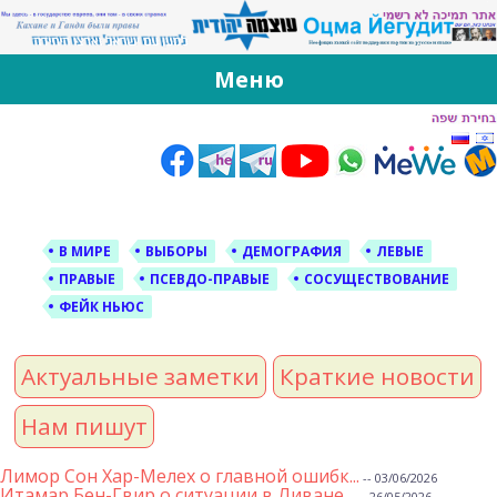
За Оцма Йегудит
עוצמה יהודית ברוסית ובעברית
Меню
Skip
to
content
В МИРЕ
ВЫБОРЫ
ДЕМОГРАФИЯ
ЛЕВЫЕ
ПРАВЫЕ
ПСЕВДО-ПРАВЫЕ
СОСУЩЕСТВОВАНИЕ
ФЕЙК НЬЮС
Актуальные заметки
Краткие новости
Нам пишут
Лимор Сон Хар-Мелех о главной ошибк...
-- 03/06/2026
Итамар Бен-Гвир о ситуации в Ливане...
-- 26/05/2026