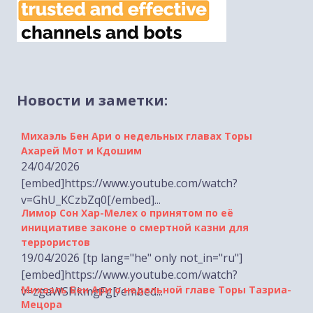
Новости и заметки:
Михаэль Бен Ари о недельных главах Торы
Ахарей Мот и Кдошим
24/04/2026
[embed]https://www.youtube.com/watch?
v=GhU_KCzbZq0[/embed]...
Лимор Сон Хар-Мелех о принятом по её
инициативе законе о смертной казни для
террористов
19/04/2026 [tp lang="he" only not_in="ru"]
[embed]https://www.youtube.com/watch?
Михаэль Бен Ари о недельной главе Торы Тазриа-
v=zgaWSHkmgFg[/embed...
Мецора
17/04/2026
[embed]https://www.youtube.com/watch?