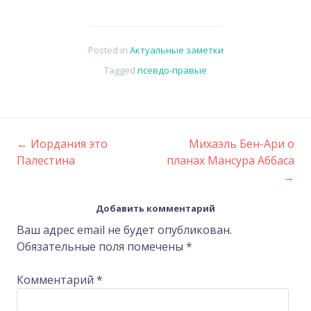
Posted in
Актуальные заметки
Tagged
псевдо-правые
←
Иордания это
Михаэль Бен-Ари о
Post
Палестина
планах Мансура Аббаса
→
navigation
Добавить комментарий
Ваш адрес email не будет опубликован.
Обязательные поля помечены
*
Комментарий
*