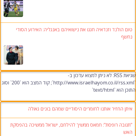
טום הולנד וזנדאיה חגגו את נישואיהם באנגליה
:
האירוע הסודי
נחשף
שגיאת RSS: לא ניתן למצוא עדכון ב-
`http://www.israelhayom.co.il/rss.xml`; קוד המצב הוא `200` וסוג
התוכן הוא `text/html`
איתן החזיר אותנו לחומרים היסודיים שמהם בונים גאולה
"תגובה רופסת": חמאס ממשיך להילחם, ישראל ממשיכה בהפסקת
האש