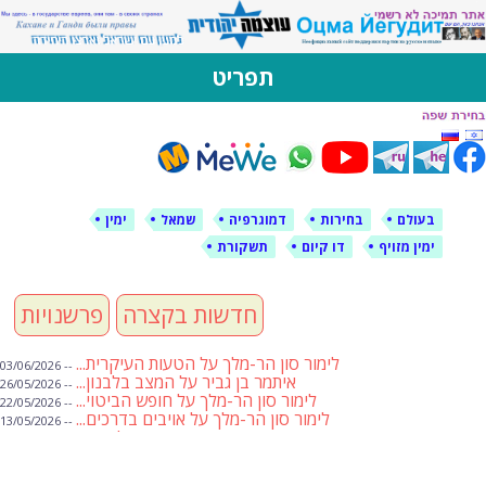
לימין עוצמה יהודית
אתר תמיכה ברוסית ובעברית
תפריט
דילוג
לתוכן
בעולם
בחירות
דמוגרפיה
שמאל
ימין
ימין מזויף
דו קיום
תשקורת
חדשות בקצרה
פרשנויות
לימור סון הר-מלך על הטעות העיקרית...
-- 03/06/2026
איתמר בן גביר על המצב בלבנון...
-- 26/05/2026
לימור סון הר-מלך על חופש הביטוי...
-- 22/05/2026
לימור סון הר-מלך על אויבים בדרכים...
-- 13/05/2026
שבועת אמונים לדעאש
-- 01/05/2026
מיכאל בן ארי על פרשת הת...
-- 01/05/2026
מיכאל בן ארי על פרשות שבוע ...
-- 24/04/2026