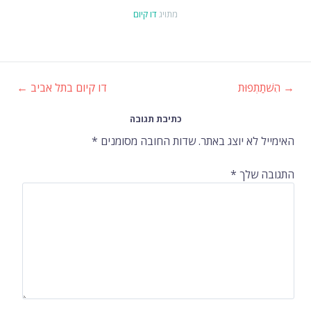
מתויג
דו קיום
→
הִשׁתַתְפוּת
דו קיום בתל אביב
←
ניווט
כתיבת תגובה
ברשומות
האימייל לא יוצג באתר.
שדות החובה מסומנים
*
התגובה שלך
*