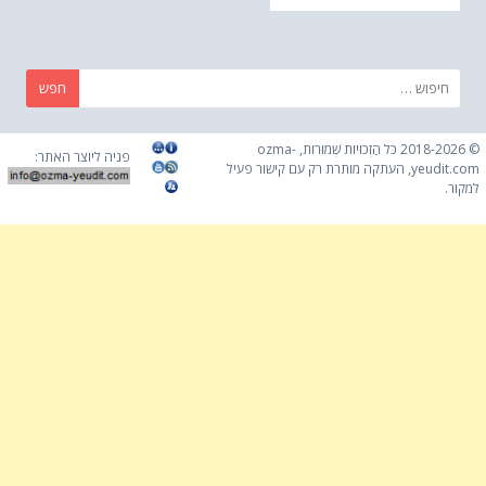
חפש:
© 2018-2026 כֹּל הַזְכוּיוֹת שְׁמוּרוֹת, ozma-
פניה ליוצר האתר:
yeudit.com, העתקה מותרת רק עם קישור פעיל
למקור.