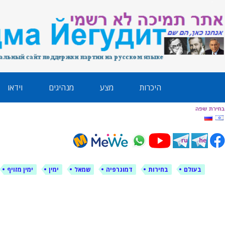
לימין עוצמה י
אתר תמיכה ברוסית ובעברית
ילוג
היכרות
מצע
מנהיגים
וידאו
תוכן
בעולם
בחירות
דמוגרפיה
שמאל
ימין
ימין מזויף