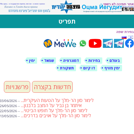
לימין עוצמה יהודית
אתר תמיכה ברוסית ובעברית
תפריט
דילוג
לתוכן
בעולם
בחירות
דמוגרפיה
שמאל
ימין
ימין מזויף
דו קיום
תשקורת
חדשות בקצרה
פרשנויות
לימור סון הר-מלך על הטעות העיקרית...
-- 03/06/2026
איתמר בן גביר על המצב בלבנון...
-- 26/05/2026
לימור סון הר-מלך על חופש הביטוי...
-- 22/05/2026
לימור סון הר-מלך על אויבים בדרכים...
-- 13/05/2026
שבועת אמונים לדעאש
-- 01/05/2026
מיכאל בן ארי על פרשת הת...
-- 01/05/2026
מיכאל בן ארי על פרשות שבוע ...
-- 24/04/2026