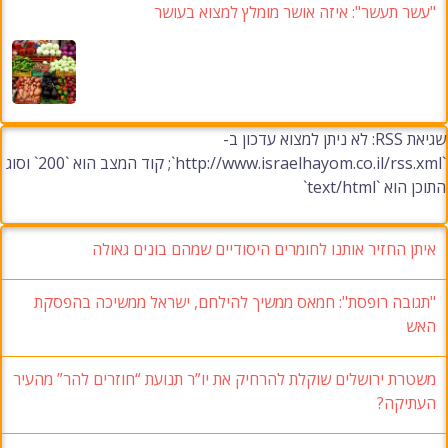
"עשר תעשר": איזה אושר מומלץ למצוא בעושר
שגיאת RSS: לא ניתן למצוא עדכון ב-
`http://www.israelhayom.co.il/rss.xml`; קוד המצב הוא `200` וסוג
התוכן הוא `text/html`
איתן החזיר אותנו לחומרים היסודיים שמהם בונים גאולה
"תגובה רופסת": חמאס ממשיך להילחם, ישראל ממשיכה בהפסקת
האש
משטרת ירושלים שוקלת להרחיק את יו”ר תנועת “חוזרים להר” מהעיר
העתיקה?