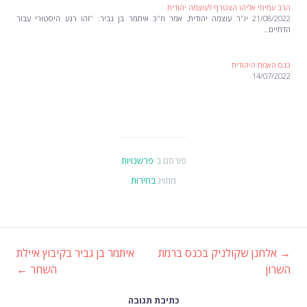
הרב עמיחי אליהו הצטרף לעוצמה יהודית
21/08/2022 יו"ר עוצמה יהודית, אמר ח"כ איתמר בן גביר: "זהו רגע היסטורי עבור
הדתיים…
כנס האמת היהודית
14/07/2022
פורסם ב-
פרשנויות
מתויג
בחירות
→
אלחנן שקולניק בכנס ברמת
איתמר בן גביר בקיבוץ איילת
ניווט
השרון
השחר
←
כתיבת תגובה