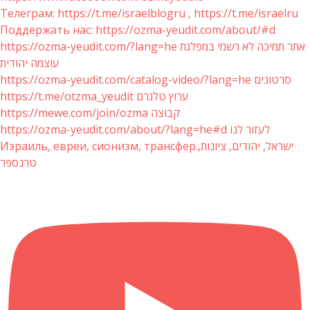
Телеграм: https://t.me/israelblogru , https://t.me/israelru
Поддержать нас: https://ozma-yeudit.com/about/#d
https://ozma-yeudit.com/?lang=he אתר תמיכה לא רשמי במפלגת
עוצמה יהודית
https://ozma-yeudit.com/catalog-video/?lang=he סרטונים
https://t.me/otzma_yeudit ערוץ טלגרם
https://mewe.com/join/ozma קבוצה
https://ozma-yeudit.com/about/?lang=he#d לעזור לנו
Израиль, евреи, сионизм, трансфер.ישראל, יהודים, ציונות,
טרנספר