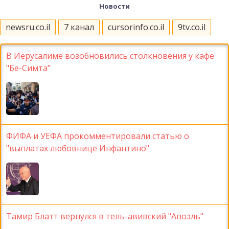
Новости
newsru.co.il
7 канал
cursorinfo.co.il
9tv.co.il
В Иерусалиме возобновились столкновения у кафе
"Бе-Симта"
ФИФА и УЕФА прокомментировали статью о
"выплатах любовнице Инфантино"
Тамир Блатт вернулся в тель-авивский "Апоэль"