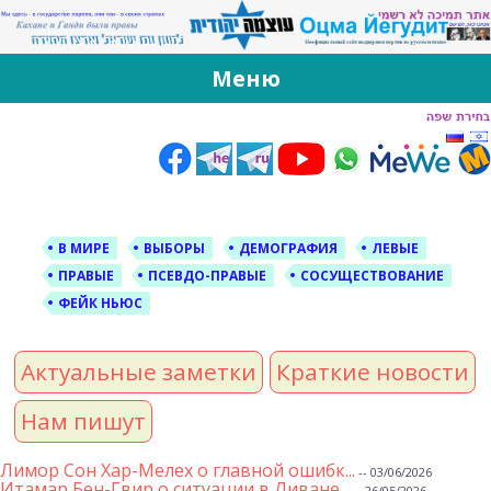
За Оцма Йегудит
עוצמה יהודית ברוסית ובעברית
Меню
Skip
to
content
В МИРЕ
ВЫБОРЫ
ДЕМОГРАФИЯ
ЛЕВЫЕ
ПРАВЫЕ
ПСЕВДО-ПРАВЫЕ
СОСУЩЕСТВОВАНИЕ
ФЕЙК НЬЮС
Актуальные заметки
Краткие новости
Нам пишут
Лимор Сон Хар-Мелех о главной ошибк...
-- 03/06/2026
Итамар Бен-Гвир о ситуации в Ливане...
-- 26/05/2026