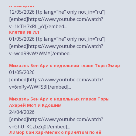
[embed]https://www.youtube.com/watch?
v=1kTH7xRL_yY[/embed...
Клятва ИГИЛ
01/05/2026 [tp lang="he" only not_in="ru"]
[embed]https://www.youtube.com/watch?
v=wedR9vWzWMY[/embed...
Михаэль Бен Ари о недельной главе Торы Эмор
01/05/2026
[embed]https://www.youtube.com/watch?
v=6mRyvWWFS3I[/embed]...
Михаэль Бен Ари о недельных главах Торы
Ахарей Мот и Кдошим
24/04/2026
[embed]https://www.youtube.com/watch?
v=GhU_KCzbZq0[/embed]...
Лимор Сон Хар-Мелех о принятом по её
инициативе законе о смертной казни для
террористов