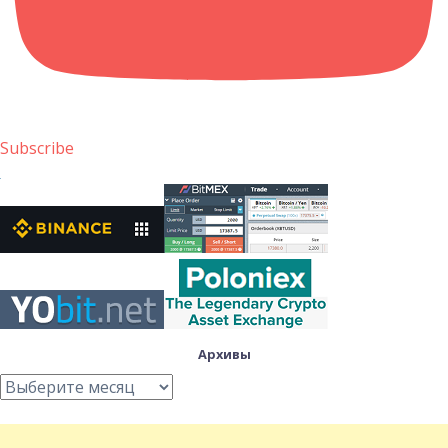
Subscribe
Архивы
Архивы