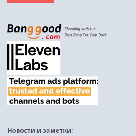
Лимор Сон Хар-Мелех о врагах на дорогах Иудеи
и Самарии
Новости и заметки:
12/05/2026 [tp lang="he" only not_in="ru"]