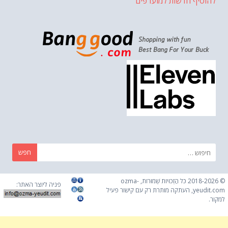
להוסיף חדשות למועדפים
חפש:
© 2018-2026 כֹּל הַזְכוּיוֹת שְׁמוּרוֹת, ozma-
פניה ליוצר האתר:
yeudit.com, העתקה מותרת רק עם קישור פעיל
למקור.