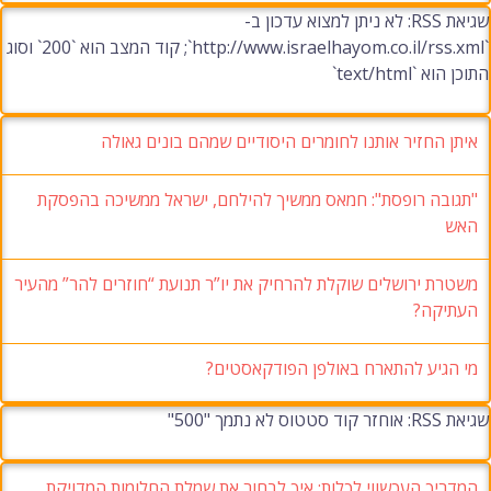
שגיאת RSS: לא ניתן למצוא עדכון ב-
`http://www.israelhayom.co.il/rss.xml`; קוד המצב הוא `200` וסוג
התוכן הוא `text/html`
איתן החזיר אותנו לחומרים היסודיים שמהם בונים גאולה
"תגובה רופסת": חמאס ממשיך להילחם, ישראל ממשיכה בהפסקת
האש
משטרת ירושלים שוקלת להרחיק את יו”ר תנועת “חוזרים להר” מהעיר
העתיקה?
מי הגיע להתארח באולפן הפודקאסטים?
שגיאת RSS: אוחזר קוד סטטוס לא נתמך "500"
המדריך העכשווי לכלות: איך לבחור את שמלת החלומות המדויקת