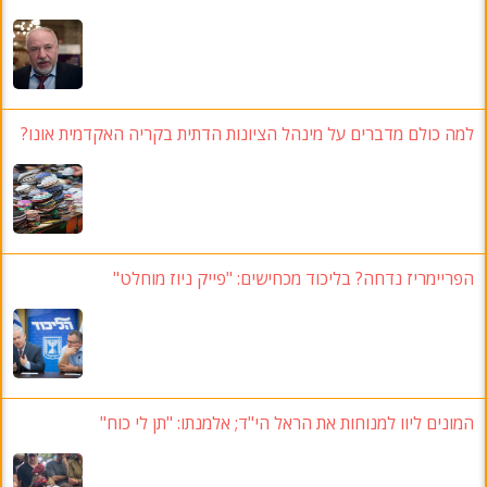
למה כולם מדברים על מינהל הציונות הדתית בקריה האקדמית אונו?
הפריימריז נדחה? בליכוד מכחישים: "פייק ניוז מוחלט"
המונים ליוו למנוחות את הראל הי"ד; אלמנתו: "תן לי כוח"