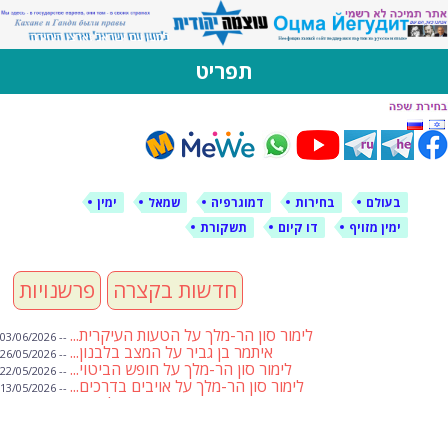
לימין עוצמה יהודית
אתר תמיכה ברוסית ובעברית
תפריט
דילוג
לתוכן
בעולם
בחירות
דמוגרפיה
שמאל
ימין
ימין מזויף
דו קיום
תשקורת
חדשות בקצרה
פרשנויות
לימור סון הר-מלך על הטעות העיקרית...
-- 03/06/2026
איתמר בן גביר על המצב בלבנון...
-- 26/05/2026
לימור סון הר-מלך על חופש הביטוי...
-- 22/05/2026
לימור סון הר-מלך על אויבים בדרכים...
-- 13/05/2026
שבועת אמונים לדעאש
-- 01/05/2026
מיכאל בן ארי על פרשת הת...
-- 01/05/2026
מיכאל בן ארי על פרשות שבוע ...
-- 24/04/2026