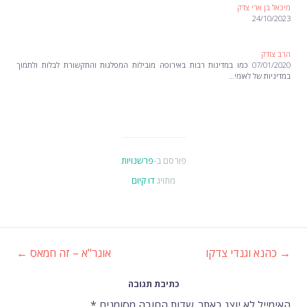
מיכאל בן ארי צדק
24/10/2023
הרב צודק
07/01/2020 כמו במדינות רבות באירופה מובילות המפלגות והתקשורת לבלות ולתמוך
במדיניות של לאומי…
פורסם ב-
פרשנויות
מתויג
דו קיום
→
כהנא וגנדי צדקו
אונר"א – זה חמאס
←
ניווט
כתיבת תגובה
האימייל לא יוצג באתר.
שדות החובה מסומנים
*