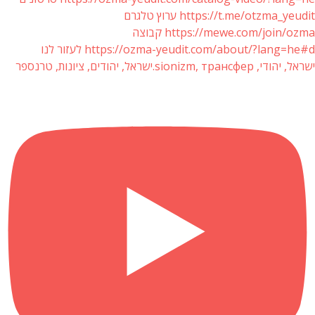
https://t.me/otzma_yeudit ערוץ טלגרם
https://mewe.com/join/ozma קבוצה
https://ozma-yeudit.com/about/?lang=he#d לעזור לנו
ישראל, יהודי, sionizm, трансфер.ישראל, יהודים, ציונות, טרנספר