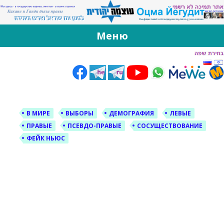
За Оцма Йегудит
עוצמה יהודית ברוסית ובעברית
Меню
Skip
to
content
В МИРЕ
ВЫБОРЫ
ДЕМОГРАФИЯ
ЛЕВЫЕ
ПРАВЫЕ
ПСЕВДО-ПРАВЫЕ
СОСУЩЕСТВОВАНИЕ
ФЕЙК НЬЮС