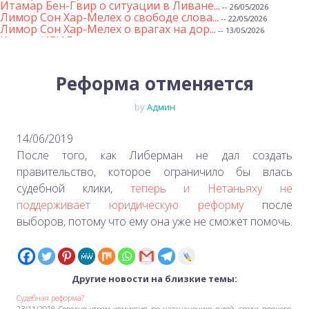
Итамар Бен-Гвир о ситуации в Ливане...
-- 26/05/2026
Лимор Сон Хар-Мелех о свободе слова...
-- 22/05/2026
Лимор Сон Хар-Мелех о врагах на дор...
-- 13/05/2026
Клятва ИГИЛ
-- 01/05/2026
Михаэль Бен Ари о недельной главе Т...
-- 01/05/2026
Михаэль Бен Ари о недельных главах ...
-- 24/04/2026
Лимор Сон Хар-Мелех о принятом по е...
Реформа отменяется
-- 19/04/2026
Михаэль Бен Ари о недельной главе Т...
-- 17/04/2026
Михаэль Бен Ари о недельной главе Т...
-- 10/04/2026
by
Админ
Министр Бен-Гвир на месте падения р...
-- 06/04/2026
Закон о смертной казни для террорис...
-- 29/03/2026
Михаэль Бен-Ари о недельной главе Т...
-- 27/03/2026
14/06/2019
Михаэль Бен-Ари о недельной главе Т...
-- 20/03/2026
После того, как Либерман не дал создать
Михаэль Бен-Ари о недельных главах ...
-- 13/03/2026
Демографический самообман...
правительство, которое ограничило бы влась
-- 13/03/2026
Иран и арабы
-- 09/03/2026
судебной клики,
теперь и Нетаньяху не
Михаэль Бен-Ари о недельной главе Т...
-- 06/03/2026
поддерживает юридическую реформу
после
Михаэль Бен-Ари ‪о дилемме руководс...
-- 27/02/2026
Михаэль Бен Ари о недельной главе Т...
-- 27/02/2026
выборов, потому что ему она уже не сможет помочь.
Михаэль Бен Ари о недельной главе Т...
-- 20/02/2026
Михаэль Бен Ари о недельной главе Т...
-- 13/02/2026
Михаэль Бен-Ари о недельной главе Т...
-- 06/02/2026
Доля евреев снижается...
-- 03/02/2026
Михаэль Бен-Ари о недельной главе Т...
-- 30/01/2026
Другие новости на близкие темы:
Судебная реформа?
23/11/2018 Сегодня утром комиссия по назаначению судей, среди прочего,