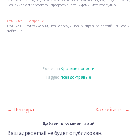
назначила активистского, "прогрессивного" и феминистского судью…
Сомнительные правые
08/01/2019 Вот такие они, новые звёзды новых "правых" партий Беннета и
Фейглина.
Posted in
Краткие новости
Tagged
псевдо-правые
←
Цензура
Как обычно
→
Post
Добавить комментарий
navigation
Ваш адрес email не будет опубликован.