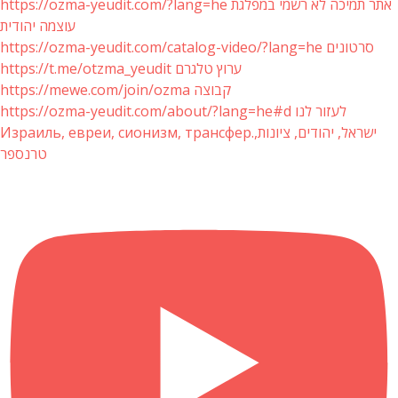
https://ozma-yeudit.com/?lang=he אתר תמיכה לא רשמי במפלגת
עוצמה יהודית
https://ozma-yeudit.com/catalog-video/?lang=he סרטונים
https://t.me/otzma_yeudit ערוץ טלגרם
https://mewe.com/join/ozma קבוצה
https://ozma-yeudit.com/about/?lang=he#d לעזור לנו
Израиль, евреи, сионизм, трансфер.ישראל, יהודים, ציונות,
טרנספר