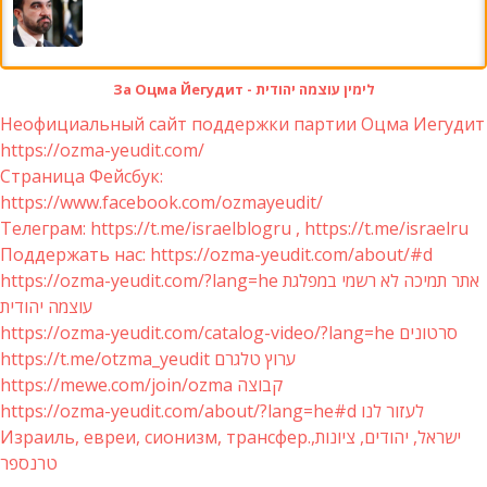
За Оцма Йегудит - לימין עוצמה יהודית
Неофициальный сайт поддержки партии Оцма Иегудит
https://ozma-yeudit.com/
Страница Фейсбук:
https://www.facebook.com/ozmayeudit/
Телеграм: https://t.me/israelblogru , https://t.me/israelru
Поддержать нас: https://ozma-yeudit.com/about/#d
https://ozma-yeudit.com/?lang=he אתר תמיכה לא רשמי במפלגת
עוצמה יהודית
https://ozma-yeudit.com/catalog-video/?lang=he סרטונים
https://t.me/otzma_yeudit ערוץ טלגרם
https://mewe.com/join/ozma קבוצה
https://ozma-yeudit.com/about/?lang=he#d לעזור לנו
Израиль, евреи, сионизм, трансфер.ישראל, יהודים, ציונות,
טרנספר