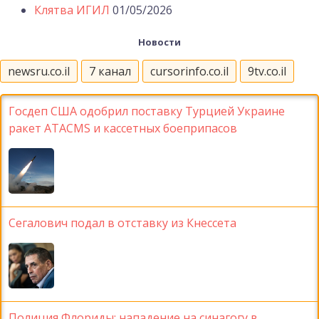
Клятва ИГИЛ
01/05/2026
Новости
newsru.co.il
7 канал
cursorinfo.co.il
9tv.co.il
Госдеп США одобрил поставку Турцией Украине
ракет ATACMS и кассетных боеприпасов
Сегалович подал в отставку из Кнессета
Полиция Флориды: нападение на синагогу в