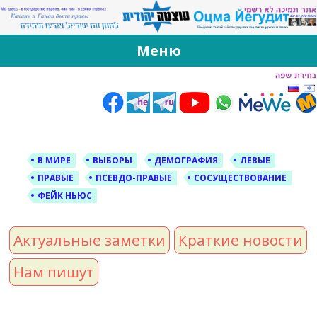
За Оцма Йегудит
עוצמה יהודית ברוסית ובעברית
Меню
Skip
to
content
В МИРЕ
ВЫБОРЫ
ДЕМОГРАФИЯ
ЛЕВЫЕ
ПРАВЫЕ
ПСЕВДО-ПРАВЫЕ
СОСУЩЕСТВОВАНИЕ
ФЕЙК НЬЮС
Актуальные заметки
Краткие новости
Нам пишут