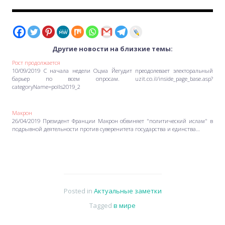
Другие новости на близкие темы:
Рост продолжается
10/09/2019 С начала недели Оцма Йегудит преодолевает электоральный
барьер по всем опросам. uzit.co.il/inside_page_base.asp?
categoryName=polls2019_2
Макрон
26/04/2019 Президент Франции Макрон обвиняет "политический ислам" в
подрывной деятельности против суверенитета государства и единства…
Posted in
Актуальные заметки
Tagged
в мире