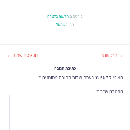
פורסם ב-
חדשות בקצרה
מתויג
שמאל
→
ח”כ שמח
חג פסח שמח!
←
ניווט
כתיבת תגובה
ברשומות
האימייל לא יוצג באתר.
שדות החובה מסומנים
*
התגובה שלך
*