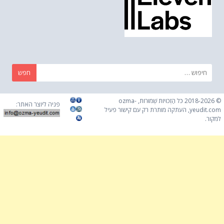
חפש:
© 2018-2026 כֹּל הַזְכוּיוֹת שְׁמוּרוֹת, ozma-
פניה ליוצר האתר:
yeudit.com, העתקה מותרת רק עם קישור פעיל
למקור.