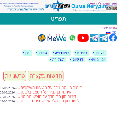
לימין עוצמה יהודית
אתר תמיכה ברוסית ובעברית
תפריט
דילוג
לתוכן
בעולם
בחירות
דמוגרפיה
שמאל
ימין
ימין מזויף
דו קיום
תשקורת
חדשות בקצרה
פרשנויות
לימור סון הר-מלך על הטעות העיקרית...
-- 03/06/2026
איתמר בן גביר על המצב בלבנון...
-- 26/05/2026
לימור סון הר-מלך על חופש הביטוי...
-- 22/05/2026
לימור סון הר-מלך על אויבים בדרכים...
-- 13/05/2026
שבועת אמונים לדעאש
-- 01/05/2026
מיכאל בן ארי על פרשת הת...
-- 01/05/2026
מיכאל בן ארי על פרשות שבוע ...
-- 24/04/2026